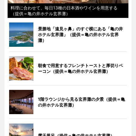
料理に合わせて、毎日13種の日本酒やワインを用意する
（提供＝亀の井ホテル玄界灘）
景勝地「遠見ヶ鼻」のすぐ横にある「亀の井
ホテル玄界灘」（提供＝亀の井ホテル玄界
灘）
朝食で用意するフレンチトーストと厚切りベ
ーコン（提供＝亀の井ホテル玄界灘）
1階ラウンジから見る玄界灘の夕景（提供＝亀
の井ホテル玄界灘）
露天風呂（提供＝亀の井ホテル玄界灘）