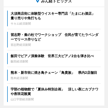
みん経トピックス
大須商店街に体験型ウイスキー専門店「たまにわ酒店」
量り売りや角打ちも
サカエ経済新聞
習志野・奏の杜でワークショップ 住民が育てたラベンダ
ーでリース作りなど
習志野経済新聞
飯田でピアノ演奏体験 世界三大ピアノ2台を弾き比べ
飯田経済新聞
熊本・新市街に焼き鳥チェーン「鳥貴族」 県内2店舗目
熊本経済新聞
宇部の植物館で「夏休み特別企画」 涼しい夜にカブクワ
や夜咲花観賞
山口宇部経済新聞