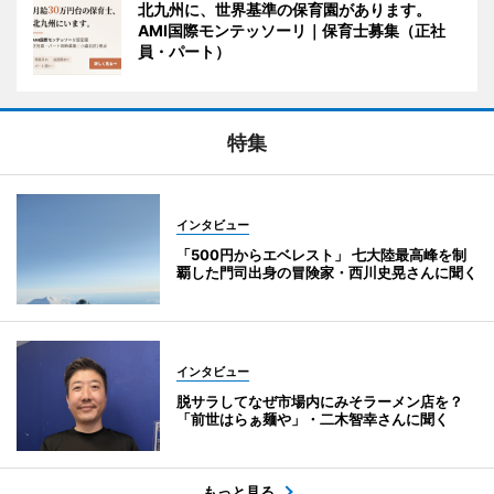
北九州に、世界基準の保育園があります。
AMI国際モンテッソーリ｜保育士募集（正社
員・パート）
特集
インタビュー
「500円からエベレスト」 七大陸最高峰を制
覇した門司出身の冒険家・西川史晃さんに聞く
インタビュー
脱サラしてなぜ市場内にみそラーメン店を？
「前世はらぁ麺や」・二木智幸さんに聞く
もっと見る