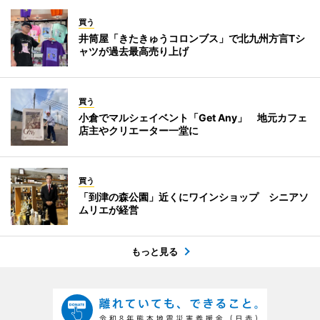
買う
井筒屋「きたきゅうコロンブス」で北九州方言Tシ
ャツが過去最高売り上げ
買う
小倉でマルシェイベント「Get Any」 地元カフェ
店主やクリエーター一堂に
買う
「到津の森公園」近くにワインショップ シニアソ
ムリエが経営
もっと見る