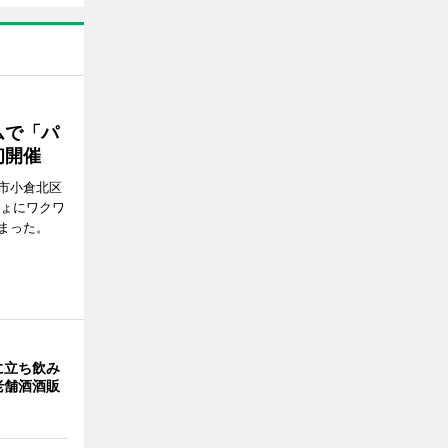
ムで「パ
初開催
市小倉北区
しょにワクワ
まった。
に立ち飲み
老舗酒酒販