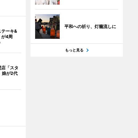
平和への祈り、灯籠流しに
ステーキ&
」が4周
う
もっと見る
門店「スタ
、娘が2代