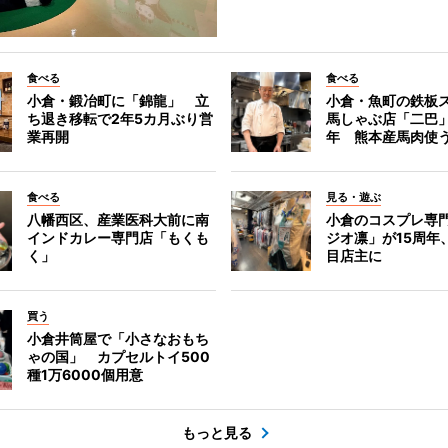
食べる
食べる
小倉・鍛冶町に「錦龍」 立
小倉・魚町の鉄板
ち退き移転で2年5カ月ぶり営
馬しゃぶ店「二巴
業再開
年 熊本産馬肉使
食べる
見る・遊ぶ
八幡西区、産業医科大前に南
小倉のコスプレ専
インドカレー専門店「もくも
ジオ凛」が15周年
く」
目店主に
買う
小倉井筒屋で「小さなおもち
ゃの国」 カプセルトイ500
種1万6000個用意
もっと見る