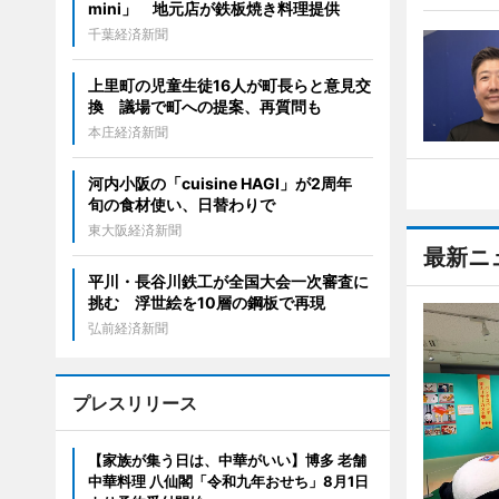
mini」 地元店が鉄板焼き料理提供
千葉経済新聞
上里町の児童生徒16人が町長らと意見交
換 議場で町への提案、再質問も
本庄経済新聞
河内小阪の「cuisine HAGI」が2周年
旬の食材使い、日替わりで
東大阪経済新聞
最新ニ
平川・長谷川鉄工が全国大会一次審査に
挑む 浮世絵を10層の鋼板で再現
弘前経済新聞
プレスリリース
【家族が集う日は、中華がいい】博多 老舗
中華料理 八仙閣「令和九年おせち」8月1日