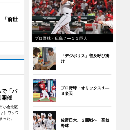
 「前世
プロ野球・広島７―１１巨人
「デジポリス」普及呼び掛
け
プロ野球・オリックス１―
ムで「パ
３楽天
初開催
市小倉北区
しょにワクワ
まった。
佐野日大、２回戦へ 高校
野球