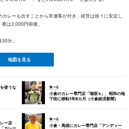
のカレーも出すことから常連客が付き、経営は徐々に安定し
夜は2,000円前後。
時30分。
地図を見る
を使うな
食べる
小倉のカレー専門店「瑠亜’s」、昭和の地
下街に移転1年8カ月（小倉経済新聞）
食べる
レー店
小倉・馬借にカレー専門店「アンディー
「カレー