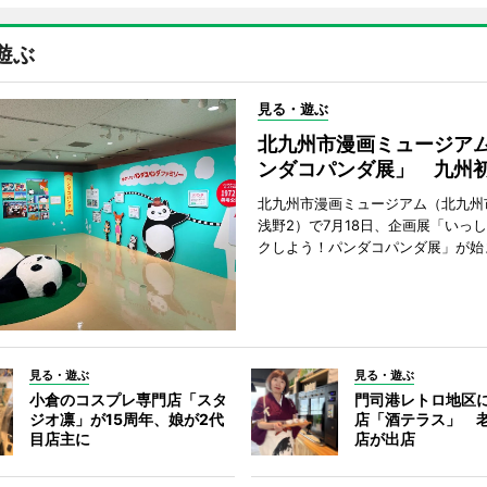
遊ぶ
見る・遊ぶ
北九州市漫画ミュージア
ンダコパンダ展」 九州
北九州市漫画ミュージアム（北九州
浅野2）で7月18日、企画展「いっ
クしよう！パンダコパンダ展」が始
見る・遊ぶ
見る・遊ぶ
小倉のコスプレ専門店「スタ
門司港レトロ地区
ジオ凛」が15周年、娘が2代
店「酒テラス」 
目店主に
店が出店