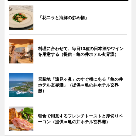
「花ニラと海鮮の炒め物」
料理に合わせて、毎日13種の日本酒やワイン
を用意する（提供＝亀の井ホテル玄界灘）
景勝地「遠見ヶ鼻」のすぐ横にある「亀の井
ホテル玄界灘」（提供＝亀の井ホテル玄界
灘）
朝食で用意するフレンチトーストと厚切りベ
ーコン（提供＝亀の井ホテル玄界灘）