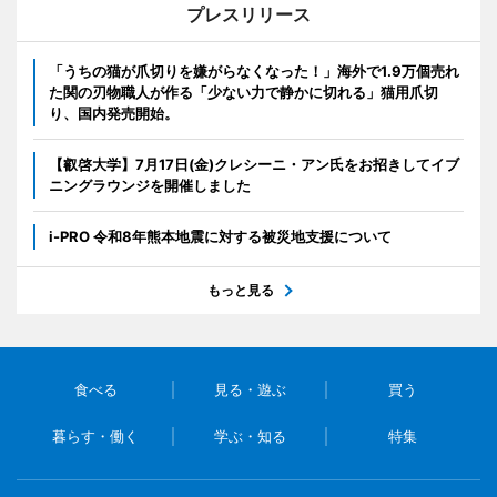
プレスリリース
「うちの猫が爪切りを嫌がらなくなった！」海外で1.9万個売れ
た関の刃物職人が作る「少ない力で静かに切れる」猫用爪切
り、国内発売開始。
【叡啓大学】7月17日(金)クレシーニ・アン氏をお招きしてイブ
ニングラウンジを開催しました
i-PRO 令和8年熊本地震に対する被災地支援について
もっと見る
食べる
見る・遊ぶ
買う
暮らす・働く
学ぶ・知る
特集