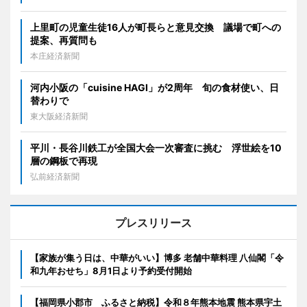
上里町の児童生徒16人が町長らと意見交換 議場で町への
提案、再質問も
本庄経済新聞
河内小阪の「cuisine HAGI」が2周年 旬の食材使い、日
替わりで
東大阪経済新聞
平川・長谷川鉄工が全国大会一次審査に挑む 浮世絵を10
層の鋼板で再現
弘前経済新聞
プレスリリース
【家族が集う日は、中華がいい】博多 老舗中華料理 八仙閣「令
和九年おせち」8月1日より予約受付開始
【福岡県小郡市 ふるさと納税】令和８年熊本地震 熊本県宇土