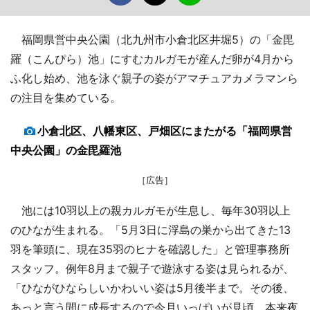
福岡県営中央公園（北九州市小倉北区井堀5）の「金毘
羅（こんぴら）池」にすむカルガモが産んだ卵が4月から
ふ化し始め、池を泳ぐ親子の姿がアマチュアカメラマンら
の注目を集めている。
小倉北区、八幡東区、戸畑区にまたがる「福岡県営
中央公園」の金毘羅池
［広告］
池には10羽以上の親カルガモが生息し、毎年30羽以上
のひなが生まれる。「5月3日に浮島の巣から出てきた13
羽を筆頭に、現在35羽のヒナを確認した」と管理事務所
スタッフ。例年8月まで親子で遊泳する姿は見られるが、
「ひながひならしいかわいい姿は5月後半まで。その後、
あっと言う間に成長するので今月いっぱいが見頃。本来夜