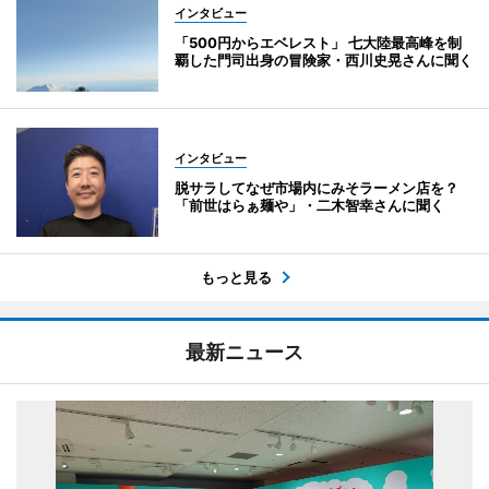
インタビュー
「500円からエベレスト」 七大陸最高峰を制
覇した門司出身の冒険家・西川史晃さんに聞く
インタビュー
脱サラしてなぜ市場内にみそラーメン店を？
「前世はらぁ麺や」・二木智幸さんに聞く
もっと見る
最新ニュース