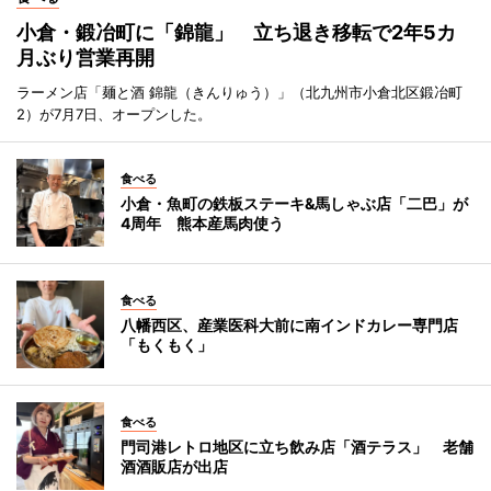
小倉・鍛冶町に「錦龍」 立ち退き移転で2年5カ
月ぶり営業再開
ラーメン店「麺と酒 錦龍（きんりゅう）」（北九州市小倉北区鍛冶町
2）が7月7日、オープンした。
食べる
小倉・魚町の鉄板ステーキ&馬しゃぶ店「二巴」が
4周年 熊本産馬肉使う
食べる
八幡西区、産業医科大前に南インドカレー専門店
「もくもく」
食べる
門司港レトロ地区に立ち飲み店「酒テラス」 老舗
酒酒販店が出店