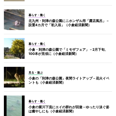
暮らす・働く
北九州・到津の森公園にニホンザル用「露店風呂」－
設置4カ月で「初入浴」（小倉経済新聞）
暮らす・働く
小倉・到津の森公園で「ミモザフェア」－2月下旬、
100本が見頃に（小倉経済新聞）
見る・遊ぶ
小倉の「到津の森公園」夜間ライトアップ－花火イベ
ントも（小倉経済新聞）
暮らす・働く
小倉の紫川下流にエイの群れが回遊－ゆったり泳ぐ姿
は癒やしにも（小倉経済新聞）