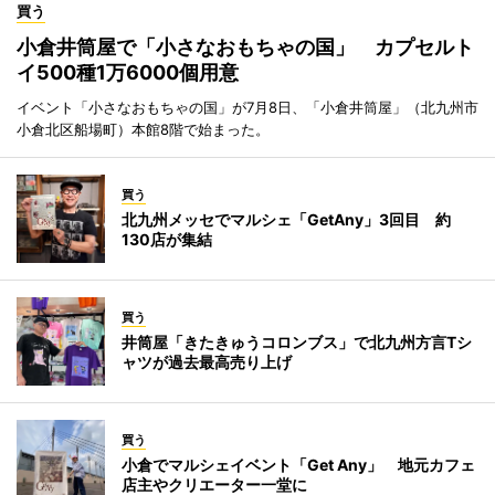
買う
小倉井筒屋で「小さなおもちゃの国」 カプセルト
イ500種1万6000個用意
イベント「小さなおもちゃの国」が7月8日、「小倉井筒屋」（北九州市
小倉北区船場町）本館8階で始まった。
買う
北九州メッセでマルシェ「GetAny」3回目 約
130店が集結
買う
井筒屋「きたきゅうコロンブス」で北九州方言Tシ
ャツが過去最高売り上げ
買う
小倉でマルシェイベント「Get Any」 地元カフェ
店主やクリエーター一堂に