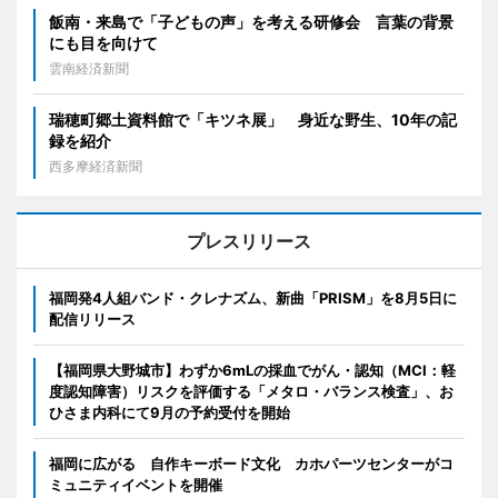
飯南・来島で「子どもの声」を考える研修会 言葉の背景
にも目を向けて
雲南経済新聞
瑞穂町郷土資料館で「キツネ展」 身近な野生、10年の記
録を紹介
西多摩経済新聞
プレスリリース
福岡発4人組バンド・クレナズム、新曲「PRISM」を8月5日に
配信リリース
【福岡県大野城市】わずか6mLの採血でがん・認知（MCI：軽
度認知障害）リスクを評価する「メタロ・バランス検査」、お
ひさま内科にて9月の予約受付を開始
福岡に広がる 自作キーボード文化 カホパーツセンターがコ
ミュニティイベントを開催