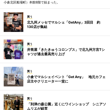
小倉北区船場町）本館8階で始まった。
買う
北九州メッセでマルシェ「GetAny」3回目 約
130店が集結
買う
井筒屋「きたきゅうコロンブス」で北九州方言Tシ
ャツが過去最高売り上げ
買う
小倉でマルシェイベント「Get Any」 地元カフェ
店主やクリエーター一堂に
買う
「到津の森公園」近くにワインショップ シニアソ
ムリエが経営