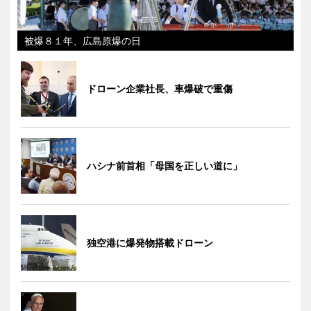
被爆８１年、広島原爆の日
ドローン企業社長、車爆破で重傷
ハシナ前首相「母国を正しい道に」
独空港に爆発物搭載ドローン