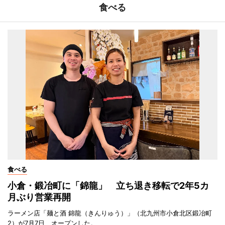
食べる
食べる
小倉・鍛冶町に「錦龍」 立ち退き移転で2年5カ
月ぶり営業再開
ラーメン店「麺と酒 錦龍（きんりゅう）」（北九州市小倉北区鍛冶町
2）が7月7日、オープンした。