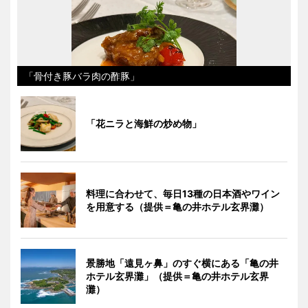
「骨付き豚バラ肉の酢豚」
「花ニラと海鮮の炒め物」
料理に合わせて、毎日13種の日本酒やワイン
を用意する（提供＝亀の井ホテル玄界灘）
景勝地「遠見ヶ鼻」のすぐ横にある「亀の井
ホテル玄界灘」（提供＝亀の井ホテル玄界
灘）