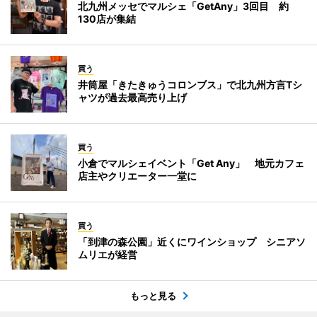
北九州メッセでマルシェ「GetAny」3回目 約
130店が集結
買う
井筒屋「きたきゅうコロンブス」で北九州方言Tシ
ャツが過去最高売り上げ
買う
小倉でマルシェイベント「Get Any」 地元カフェ
店主やクリエーター一堂に
買う
「到津の森公園」近くにワインショップ シニアソ
ムリエが経営
もっと見る