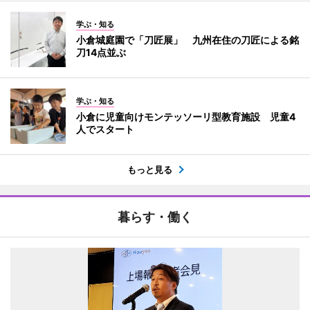
学ぶ・知る
小倉城庭園で「刀匠展」 九州在住の刀匠による銘
刀14点並ぶ
学ぶ・知る
小倉に児童向けモンテッソーリ型教育施設 児童4
人でスタート
もっと見る
暮らす・働く