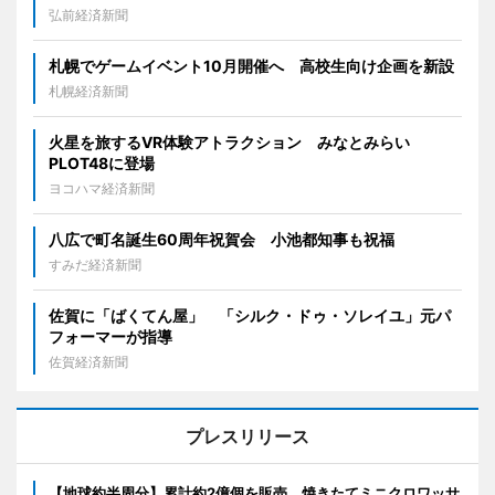
弘前経済新聞
札幌でゲームイベント10月開催へ 高校生向け企画を新設
札幌経済新聞
火星を旅するVR体験アトラクション みなとみらい
PLOT48に登場
ヨコハマ経済新聞
八広で町名誕生60周年祝賀会 小池都知事も祝福
すみだ経済新聞
佐賀に「ばくてん屋」 「シルク・ドゥ・ソレイユ」元パ
フォーマーが指導
佐賀経済新聞
プレスリリース
【地球約半周分】累計約2億個を販売、焼きたてミニクロワッサ