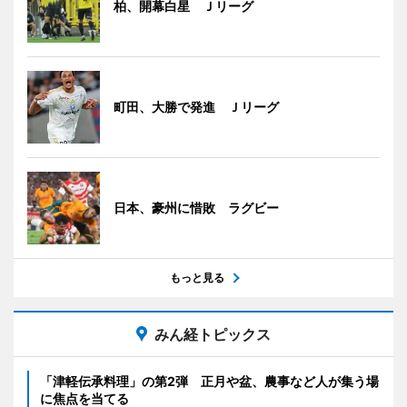
柏、開幕白星 Ｊリーグ
町田、大勝で発進 Ｊリーグ
日本、豪州に惜敗 ラグビー
もっと見る
みん経トピックス
「津軽伝承料理」の第2弾 正月や盆、農事など人が集う場
に焦点を当てる