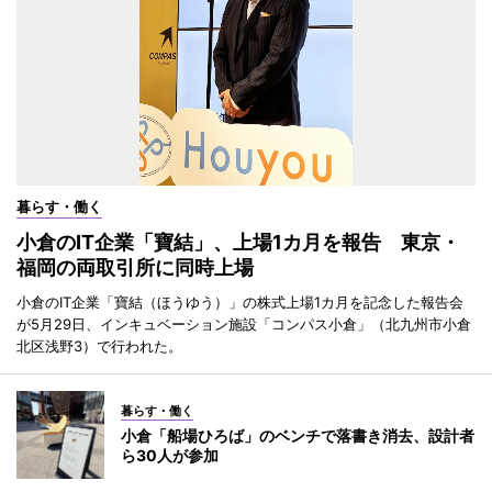
暮らす・働く
小倉のIT企業「寶結」、上場1カ月を報告 東京・
福岡の両取引所に同時上場
小倉のIT企業「寶結（ほうゆう）」の株式上場1カ月を記念した報告会
が5月29日、インキュベーション施設「コンパス小倉」（北九州市小倉
北区浅野3）で行われた。
暮らす・働く
小倉「船場ひろば」のベンチで落書き消去、設計者
ら30人が参加