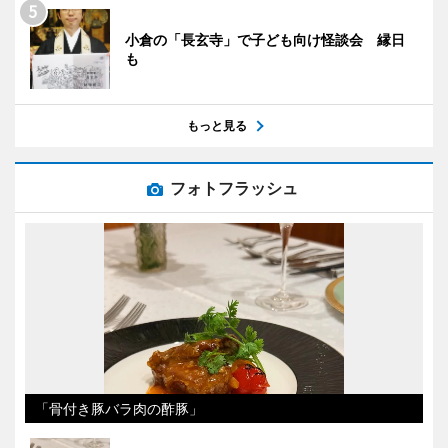
小倉の「長玄寺」で子ども向け怪談会 縁日
も
もっと見る
フォトフラッシュ
「骨付き豚バラ肉の酢豚」