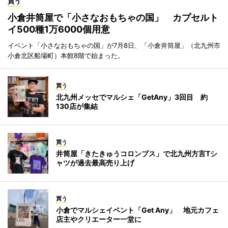
買う
小倉井筒屋で「小さなおもちゃの国」 カプセルト
イ500種1万6000個用意
イベント「小さなおもちゃの国」が7月8日、「小倉井筒屋」（北九州市
小倉北区船場町）本館8階で始まった。
買う
北九州メッセでマルシェ「GetAny」3回目 約
130店が集結
買う
井筒屋「きたきゅうコロンブス」で北九州方言Tシ
ャツが過去最高売り上げ
買う
小倉でマルシェイベント「Get Any」 地元カフェ
店主やクリエーター一堂に