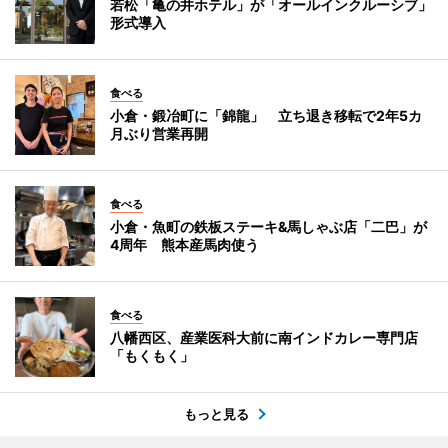
若松「亀の井ホテル」が「オールインクルーシブ」
形式導入
食べる
小倉・鍛冶町に「錦龍」 立ち退き移転で2年5カ
月ぶり営業再開
食べる
小倉・魚町の鉄板ステーキ&馬しゃぶ店「二巴」が
4周年 熊本産馬肉使う
食べる
八幡西区、産業医科大前に南インドカレー専門店
「もくもく」
もっと見る