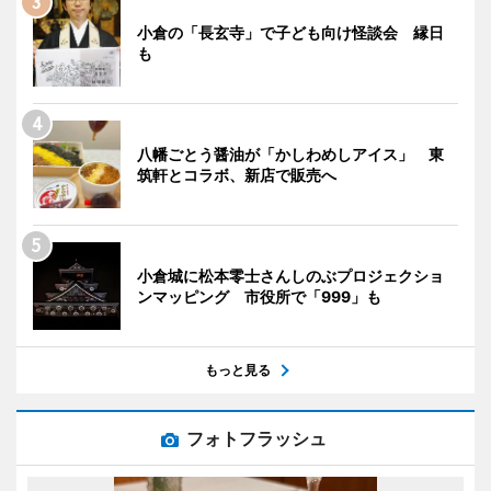
小倉の「長玄寺」で子ども向け怪談会 縁日
も
八幡ごとう醤油が「かしわめしアイス」 東
筑軒とコラボ、新店で販売へ
小倉城に松本零士さんしのぶプロジェクショ
ンマッピング 市役所で「999」も
もっと見る
フォトフラッシュ