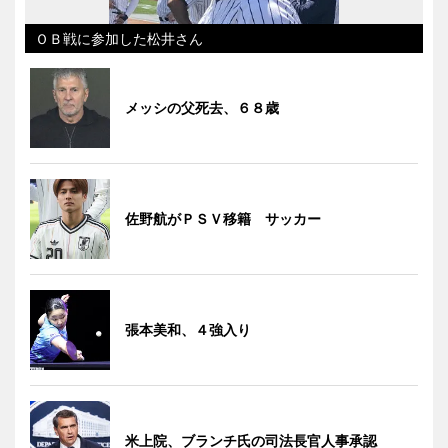
ＯＢ戦に参加した松井さん
メッシの父死去、６８歳
佐野航がＰＳＶ移籍 サッカー
張本美和、４強入り
米上院、ブランチ氏の司法長官人事承認