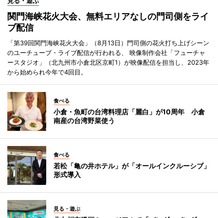
見る・遊ぶ
関門海峡花火大会、無料エリアなしの門司側をライ
ブ配信
「第39回関門海峡花火大会」（8月13日）門司側の花火打ち上げシーン
のユーチューブ・ライブ配信が行われる、 映像制作会社「フューチャ
ースタジオ」（北九州市小倉北区京町1）が映像配信を担当し、2023年
から始められ今年で4回目。
食べる
小倉・魚町の台湾料理店「麗白」が10周年 小倉
南産の台湾野菜使う
食べる
若松「亀の井ホテル」が「オールインクルーシブ」
形式導入
見る・遊ぶ