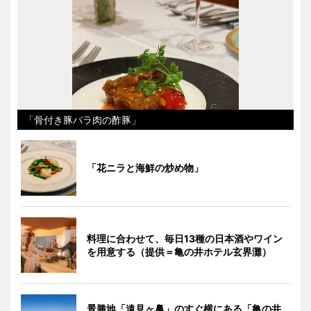
「骨付き豚バラ肉の酢豚」
「花ニラと海鮮の炒め物」
料理に合わせて、毎日13種の日本酒やワイン
を用意する（提供＝亀の井ホテル玄界灘）
景勝地「遠見ヶ鼻」のすぐ横にある「亀の井