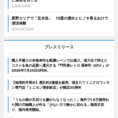
弘前経済新聞
星野エリアで「足水浴」 13度の湧水とヒノキ香るおけで
清涼体験
軽井沢経済新聞
プレスリリース
職人手握りの本格寿司を配膳レーンでお届け。省力化で抑えた
コストを魚の品質へ還元する『門司港レトロ 渦寿司 -UZU-』が
2026年7月24日OPEN。
【地球約半周分】累計約2億個を販売、焼きたてミニクロワッサ
ン専門店「ミニヨン博多駅店」が開店30周年
「うちの猫が爪切りを嫌がらなくなった！」海外で1.9万個売れ
た関の刃物職人が作る「少ない力で静かに切れる」猫用爪切
り、国内発売開始。