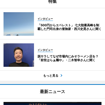
特集
インタビュー
「500円からエベレスト」 七大陸最高峰を制
覇した門司出身の冒険家・西川史晃さんに聞く
インタビュー
脱サラしてなぜ市場内にみそラーメン店を？
「前世はらぁ麺や」・二木智幸さんに聞く
もっと見る
最新ニュース