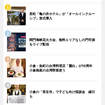
若松「亀の井ホテル」が「オールインクルー
シブ」形式導入
関門海峡花火大会、無料エリアなしの門司側
をライブ配信
小倉・魚町の台湾料理店「麗白」が10周年
小倉南産の台湾野菜使う
小倉の「長玄寺」で子ども向け怪談会 縁日
も