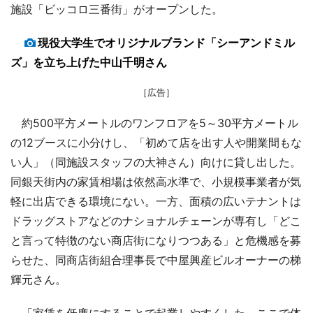
施設「ビッコロ三番街」がオープンした。
現役大学生でオリジナルブランド「シーアンドミル
ズ」を立ち上げた中山千明さん
［広告］
約500平方メートルのワンフロアを5～30平方メートル
の12ブースに小分けし、「初めて店を出す人や開業間もな
い人」（同施設スタッフの大神さん）向けに貸し出した。
同銀天街内の家賃相場は依然高水準で、小規模事業者が気
軽に出店できる環境にない。一方、面積の広いテナントは
ドラッグストアなどのナショナルチェーンが専有し「どこ
と言って特徴のない商店街になりつつある」と危機感を募
らせた、同商店街組合理事長で中屋興産ビルオーナーの梯
輝元さん。
「家賃を低廉にすることで起業しやすくした。ここで体