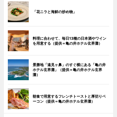
「花ニラと海鮮の炒め物」
料理に合わせて、毎日13種の日本酒やワイン
を用意する（提供＝亀の井ホテル玄界灘）
景勝地「遠見ヶ鼻」のすぐ横にある「亀の井
ホテル玄界灘」（提供＝亀の井ホテル玄界
灘）
朝食で用意するフレンチトーストと厚切りベ
ーコン（提供＝亀の井ホテル玄界灘）