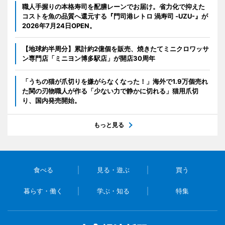
職人手握りの本格寿司を配膳レーンでお届け。省力化で抑えた
コストを魚の品質へ還元する『門司港レトロ 渦寿司 -UZU-』が
2026年7月24日OPEN。
【地球約半周分】累計約2億個を販売、焼きたてミニクロワッサ
ン専門店「ミニヨン博多駅店」が開店30周年
「うちの猫が爪切りを嫌がらなくなった！」海外で1.9万個売れ
た関の刃物職人が作る「少ない力で静かに切れる」猫用爪切
り、国内発売開始。
もっと見る
食べる
見る・遊ぶ
買う
暮らす・働く
学ぶ・知る
特集