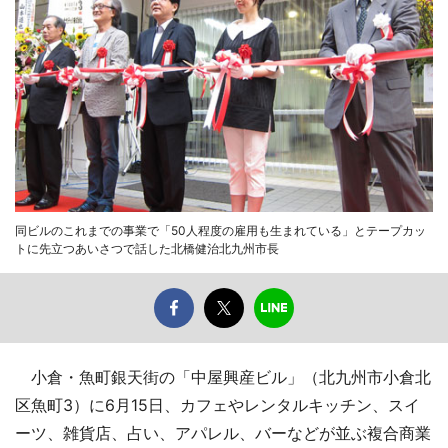
同ビルのこれまでの事業で「50人程度の雇用も生まれている」とテープカッ
トに先立つあいさつで話した北橋健治北九州市長
小倉・魚町銀天街の「中屋興産ビル」（北九州市小倉北
区魚町3）に6月15日、カフェやレンタルキッチン、スイ
ーツ、雑貨店、占い、アパレル、バーなどが並ぶ複合商業