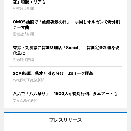
森」特設エリアも
札幌経済新聞
OMO5函館で「函館夜景の日」 手回しオルガンで野外劇
テーマ曲
函館経済新聞
香港・九龍塘に韓国料理店「Social」 韓国定番料理を現
代風に
香港経済新聞
SC相模原、熊本と引き分け J3リーグ開幕
相模原町田経済新聞
八広で「八八祭り」 1500人が提灯行列、多幸アートも
すみだ経済新聞
プレスリリース