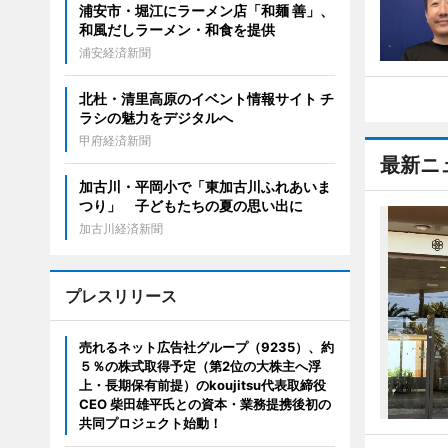
浦安市・堀江にラーメン店「和麺 善」、
和風だしラーメン・和食を提供
浦安経済新聞
北杜・清里高原のイベント情報サイト チ
ラシの魅力をデジタルへ
甲府経済新聞
最新ニ
加古川・平岡小で「東加古川ふれあいま
つり」 子どもたちの夏の思い出に
加古川経済新聞
プレスリリース
売れるネット広告社グループ（9235）、約
５％の株式取得予定（第2位の大株主へ浮
上・長期保有前提）のkoujitsu代表取締役
CEO 柴田雄平氏との資本・業務提携後初の
共同プロジェクト始動！