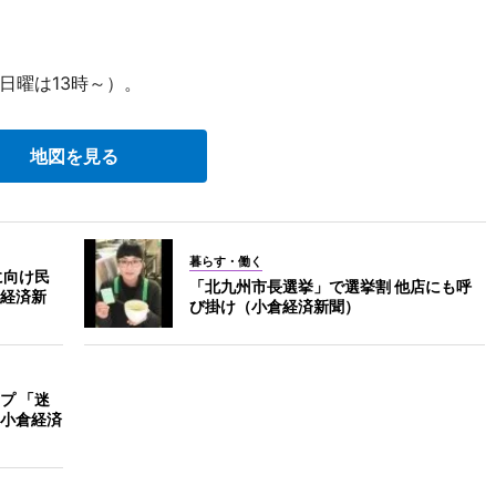
日曜は13時～）。
地図を見る
暮らす・働く
に向け民
「北九州市長選挙」で選挙割 他店にも呼
経済新
び掛け（小倉経済新聞）
プ 「迷
小倉経済