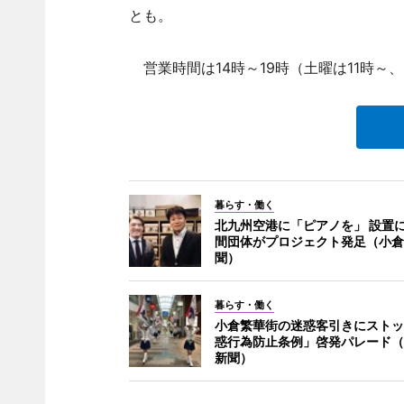
とも。
営業時間は14時～19時（土曜は11時～、
暮らす・働く
北九州空港に「ピアノを」 設置
間団体がプロジェクト発足（小倉
聞）
暮らす・働く
小倉繁華街の迷惑客引きにストッ
惑行為防止条例」啓発パレード（
新聞）