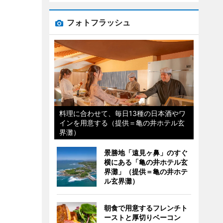
フォトフラッシュ
料理に合わせて、毎日13種の日本酒やワ
インを用意する（提供＝亀の井ホテル玄
界灘）
景勝地「遠見ヶ鼻」のすぐ
横にある「亀の井ホテル玄
界灘」（提供＝亀の井ホテ
ル玄界灘）
朝食で用意するフレンチト
ーストと厚切りベーコン