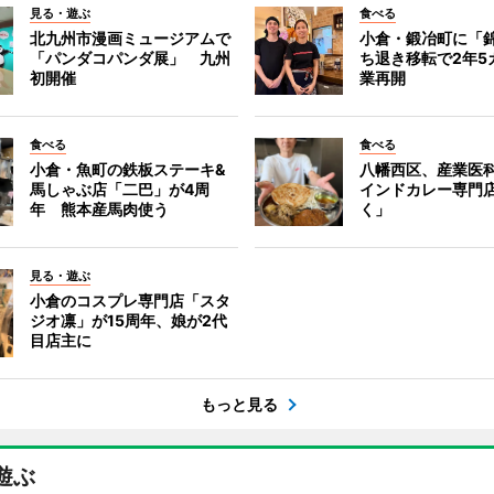
見る・遊ぶ
食べる
北九州市漫画ミュージアムで
小倉・鍛冶町に「
「パンダコパンダ展」 九州
ち退き移転で2年5
初開催
業再開
食べる
食べる
小倉・魚町の鉄板ステーキ&
八幡西区、産業医
馬しゃぶ店「二巴」が4周
インドカレー専門
年 熊本産馬肉使う
く」
見る・遊ぶ
小倉のコスプレ専門店「スタ
ジオ凛」が15周年、娘が2代
目店主に
もっと見る
遊ぶ