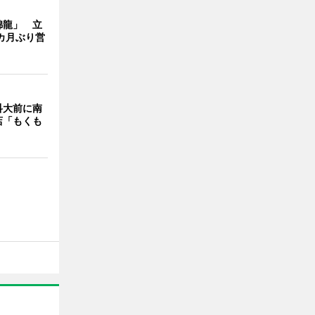
錦龍」 立
カ月ぶり営
科大前に南
店「もくも