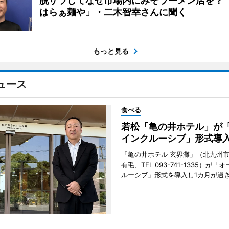
脱サラしてなぜ市場内にみそラーメン店を？
はらぁ麺や」・二木智幸さんに聞く
もっと見る
ュース
食べる
若松「亀の井ホテル」が
インクルーシブ」形式導
「亀の井ホテル 玄界灘」（北九州
有毛、TEL 093-741-1335）が「
ルーシブ」形式を導入し1カ月が過