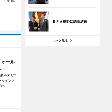
 「前世
ＥＰＡ視野に議論継続
もっと見る
「オール
入
市若松区大字
オールインク
ぎた。