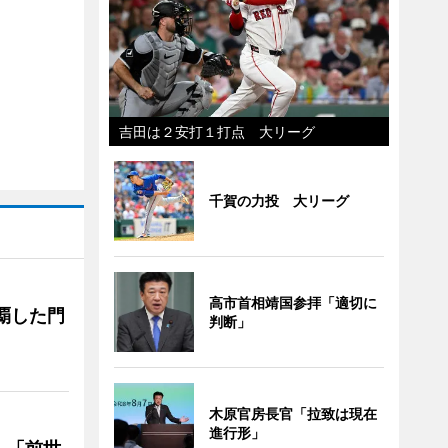
吉田は２安打１打点 大リーグ
千賀の力投 大リーグ
高市首相靖国参拝「適切に
覇した門
判断」
木原官房長官「拉致は現在
進行形」