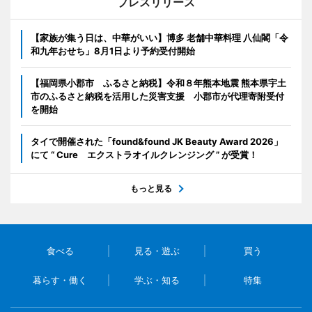
プレスリリース
【家族が集う日は、中華がいい】博多 老舗中華料理 八仙閣「令
和九年おせち」8月1日より予約受付開始
【福岡県小郡市 ふるさと納税】令和８年熊本地震 熊本県宇土
市のふるさと納税を活用した災害支援 小郡市が代理寄附受付
を開始
タイで開催された「found&found JK Beauty Award 2026」
にて “ Cure エクストラオイルクレンジング ” が受賞！
もっと見る
食べる
見る・遊ぶ
買う
暮らす・働く
学ぶ・知る
特集