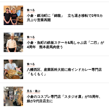
食べる
小倉・鍛冶町に「錦龍」 立ち退き移転で2年5カ
月ぶり営業再開
食べる
小倉・魚町の鉄板ステーキ&馬しゃぶ店「二巴」が
4周年 熊本産馬肉使う
食べる
八幡西区、産業医科大前に南インドカレー専門店
「もくもく」
見る・遊ぶ
小倉のコスプレ専門店「スタジオ凛」が15周年、
娘が2代目店主に