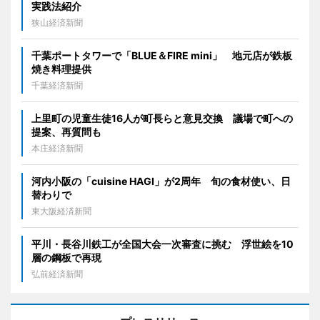
実践法紹介
狭山経済新聞
千葉ポートタワーで「BLUE＆FIRE mini」 地元店が鉄板
焼き料理提供
千葉経済新聞
上里町の児童生徒16人が町長らと意見交換 議場で町への
提案、再質問も
本庄経済新聞
河内小阪の「cuisine HAGI」が2周年 旬の食材使い、日
替わりで
東大阪経済新聞
平川・長谷川鉄工が全国大会一次審査に挑む 浮世絵を10
層の鋼板で再現
弘前経済新聞