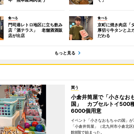
食べる
食べる
門司港レトロ地区に立ち飲み
京町に焼き肉店「
店「酒テラス」 老舗酒酒販
厚切り牛タンと上
店が出店
だわる
もっと見る
買う
小倉井筒屋で「小さなお
国」 カプセルトイ500種
6000個用意
イベント「小さなおもちゃの国」が
「小倉井筒屋」（北九州市小倉北区
館8階で始まった。