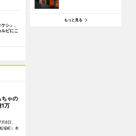
もっと見る
タケシ」、
カルビにこ
もちゃの
1万
7月8日、
船場町）本