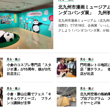
北九州市漫画ミュージア
ンダコパンダ展」 九州
北九州市漫画ミュージアム（北九州
浅野2）で7月18日、企画展「いっ
クしよう！パンダコパンダ展」が始
見る・遊ぶ
見る・遊ぶ
小倉のコスプレ専門店「スタ
門司港レトロ地区
ジオ凛」が15周年、娘が2代
店「酒テラス」 
目店主に
店が出店
見る・遊ぶ
見る・遊ぶ
小倉・勝山公園でフェス「キ
北九州空港の格納
タキュウアミーゴ」 フラメ
プ泊プログラム 
ンコ講師が主宰
イヤーとJTB