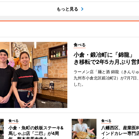
もっと見る
食べる
小倉・鍛冶町に「錦龍」
き移転で2年5カ月ぶり営
ラーメン店「麺と酒 錦龍（きんり
九州市小倉北区鍛冶町2）が7月7日
した。
食べる
食べる
小倉・魚町の鉄板ステーキ&
八幡西区、産業医
馬しゃぶ店「二巴」が4周
インドカレー専門
年 熊本産馬肉使う
く」