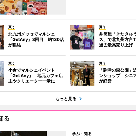
買う
買う
北九州メッセでマルシェ
井筒屋「きたきゅ
「GetAny」3回目 約130店
ス」で北九州方言
が集結
過去最高売り上げ
買う
買う
小倉でマルシェイベント
「到津の森公園」
「Get Any」 地元カフェ店
ンショップ シニ
主やクリエーター一堂に
が経営
もっと見る
知る
学ぶ・知る