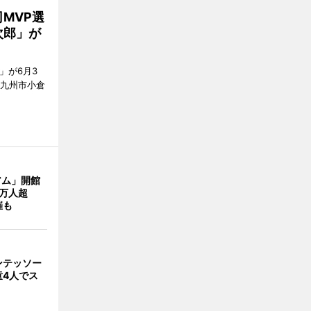
MVP選
次郎」が
」が6月3
北九州市小倉
アム」開館
0万人超
催も
ンテッソー
童4人でス