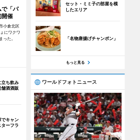
セット・ミミ子の部屋を模
ムで「パ
したエリア
初開催
市小倉北区
しょにワクワ
「名物唐揚げチャンポン」
まった。
もっと見る
ワールドフォトニュース
に立ち飲み
老舗酒酒販
庫でキャン
スターフラ