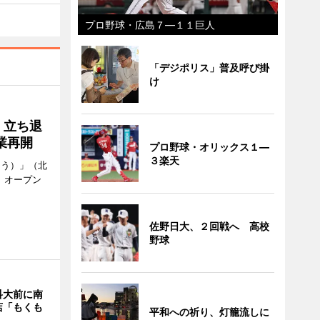
プロ野球・広島７―１１巨人
「デジポリス」普及呼び掛
け
 立ち退
業再開
プロ野球・オリックス１―
３楽天
ゅう）」（北
、オープン
佐野日大、２回戦へ 高校
野球
科大前に南
店「もくも
平和への祈り、灯籠流しに