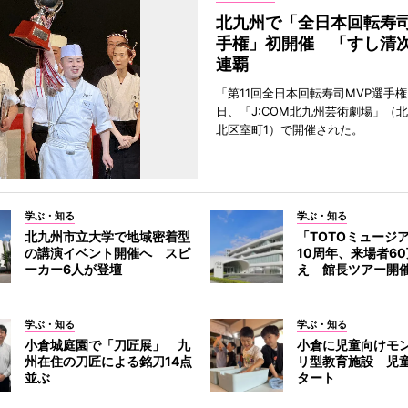
北九州で「全日本回転寿司
手権」初開催 「すし清
連覇
「第11回全日本回転寿司MVP選手権
日、「J:COM北九州芸術劇場」（
北区室町1）で開催された。
学ぶ・知る
学ぶ・知る
北九州市立大学で地域密着型
「TOTOミュージ
の講演イベント開催へ スピ
10周年、来場者6
ーカー6人が登壇
え 館長ツアー開
学ぶ・知る
学ぶ・知る
小倉城庭園で「刀匠展」 九
小倉に児童向けモ
州在住の刀匠による銘刀14点
リ型教育施設 児
並ぶ
タート