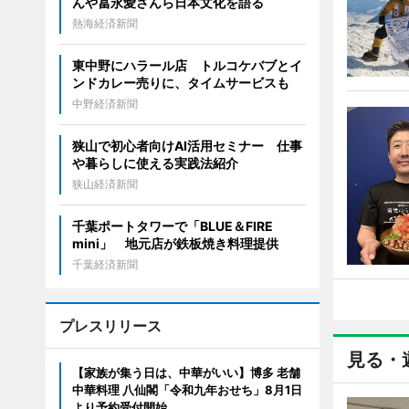
んや冨永愛さんら日本文化を語る
熱海経済新聞
東中野にハラール店 トルコケバブとイ
ンドカレー売りに、タイムサービスも
中野経済新聞
狭山で初心者向けAI活用セミナー 仕事
や暮らしに使える実践法紹介
狭山経済新聞
千葉ポートタワーで「BLUE＆FIRE
mini」 地元店が鉄板焼き料理提供
千葉経済新聞
プレスリリース
見る・
【家族が集う日は、中華がいい】博多 老舗
中華料理 八仙閣「令和九年おせち」8月1日
より予約受付開始