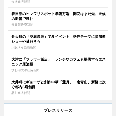
金沢経済新聞
春日部のヒマワリスポット準備万端 開花はまだ先、天候
の影響で遅れ
春日部経済新聞
弁天町の「空庭温泉」で夏イベント 妖怪テーマに参加型
ショーや謎解きも
大阪ベイ経済新聞
大津に「フラワー飯店」 ランチやカフェも提供するエス
ニック居酒屋
びわ湖大津経済新聞
大井町にギョーザと創作中華「蓮月」 南青山、新橋に次
ぐ都内3店舗目
品川経済新聞
プレスリリース