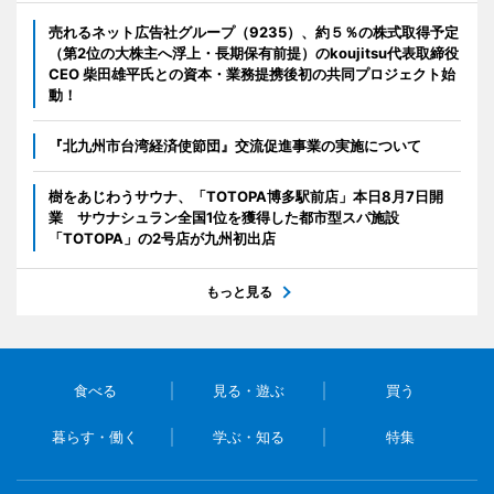
売れるネット広告社グループ（9235）、約５％の株式取得予定
（第2位の大株主へ浮上・長期保有前提）のkoujitsu代表取締役
CEO 柴田雄平氏との資本・業務提携後初の共同プロジェクト始
動！
『北九州市台湾経済使節団』交流促進事業の実施について
樹をあじわうサウナ、「TOTOPA博多駅前店」本日8月7日開
業 サウナシュラン全国1位を獲得した都市型スパ施設
「TOTOPA」の2号店が九州初出店
もっと見る
食べる
見る・遊ぶ
買う
暮らす・働く
学ぶ・知る
特集