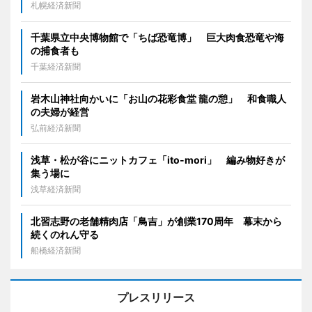
札幌経済新聞
千葉県立中央博物館で「ちば恐竜博」 巨大肉食恐竜や海
の捕食者も
千葉経済新聞
岩木山神社向かいに「お山の花彩食堂 龍の憩」 和食職人
の夫婦が経営
弘前経済新聞
浅草・松が谷にニットカフェ「ito-mori」 編み物好きが
集う場に
浅草経済新聞
北習志野の老舗精肉店「鳥吉」が創業170周年 幕末から
続くのれん守る
船橋経済新聞
プレスリリース