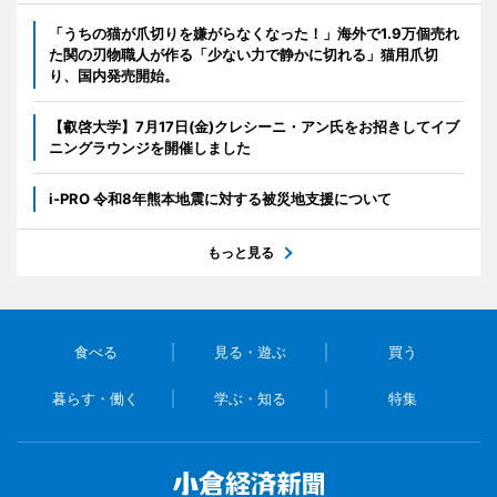
「うちの猫が爪切りを嫌がらなくなった！」海外で1.9万個売れ
た関の刃物職人が作る「少ない力で静かに切れる」猫用爪切
り、国内発売開始。
【叡啓大学】7月17日(金)クレシーニ・アン氏をお招きしてイブ
ニングラウンジを開催しました
i-PRO 令和8年熊本地震に対する被災地支援について
もっと見る
食べる
見る・遊ぶ
買う
暮らす・働く
学ぶ・知る
特集