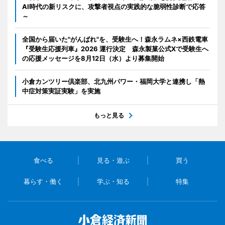
AI時代の新リスクに、攻撃者視点の実践的な脆弱性診断で応答
～
全国から届いた"がんばれ"を、受験生へ！森永ラムネ×西鉄電車
『受験生応援列車』2026 運行決定 森永製菓公式Xで受験生へ
の応援メッセージを8月12日（水）より募集開始
小倉カンツリー倶楽部、北九州パワー・福岡大学と連携し「熱
中症対策実証実験」を実施
もっと見る
食べる
見る・遊ぶ
買う
暮らす・働く
学ぶ・知る
特集