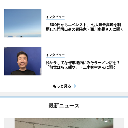
インタビュー
「500円からエベレスト」 七大陸最高峰を制
覇した門司出身の冒険家・西川史晃さんに聞く
インタビュー
脱サラしてなぜ市場内にみそラーメン店を？
「前世はらぁ麺や」・二木智幸さんに聞く
もっと見る
最新ニュース