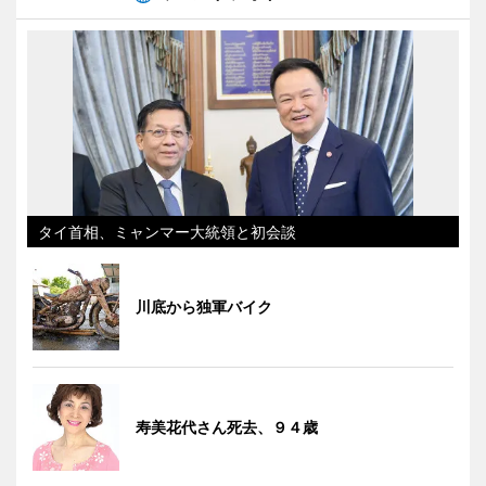
タイ首相、ミャンマー大統領と初会談
川底から独軍バイク
寿美花代さん死去、９４歳