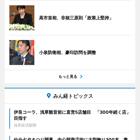
高市首相、非核三原則「政策上堅持」
小泉防衛相、豪印訪問を調整
もっと見る
みん経トピックス
伊良コーラ、浅草観音前に直営5店舗目 「300年続く店」
目指す
浅草経済新聞
仙台七夕まつり開幕 中心部商店街に大型飾り300本、青