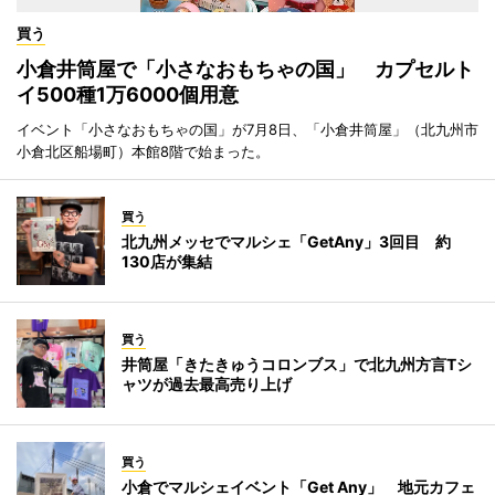
買う
小倉井筒屋で「小さなおもちゃの国」 カプセルト
イ500種1万6000個用意
イベント「小さなおもちゃの国」が7月8日、「小倉井筒屋」（北九州市
小倉北区船場町）本館8階で始まった。
買う
北九州メッセでマルシェ「GetAny」3回目 約
130店が集結
買う
井筒屋「きたきゅうコロンブス」で北九州方言Tシ
ャツが過去最高売り上げ
買う
小倉でマルシェイベント「Get Any」 地元カフェ