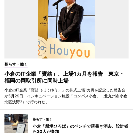
暮らす・働く
小倉のIT企業「寶結」、上場1カ月を報告 東京・
福岡の両取引所に同時上場
小倉のIT企業「寶結（ほうゆう）」の株式上場1カ月を記念した報告会
が5月29日、インキュベーション施設「コンパス小倉」（北九州市小倉
北区浅野3）で行われた。
暮らす・働く
小倉「船場ひろば」のベンチで落書き消去、設計者
ら30人が参加