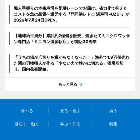
職人手握りの本格寿司を配膳レーンでお届け。省力化で抑えた
コストを魚の品質へ還元する『門司港レトロ 渦寿司 -UZU-』が
2026年7月24日OPEN。
【地球約半周分】累計約2億個を販売、焼きたてミニクロワッサ
ン専門店「ミニヨン博多駅店」が開店30周年
「うちの猫が爪切りを嫌がらなくなった！」海外で1.9万個売れ
た関の刃物職人が作る「少ない力で静かに切れる」猫用爪切
り、国内発売開始。
もっと見る
食べる
見る・遊ぶ
買う
暮らす・働く
学ぶ・知る
特集