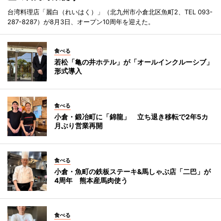
台湾料理店「麗白（れいはく）」（北九州市小倉北区魚町2、TEL 093-
287-8287）が8月3日、オープン10周年を迎えた。
食べる
若松「亀の井ホテル」が「オールインクルーシブ」
形式導入
食べる
小倉・鍛冶町に「錦龍」 立ち退き移転で2年5カ
月ぶり営業再開
食べる
小倉・魚町の鉄板ステーキ&馬しゃぶ店「二巴」が
4周年 熊本産馬肉使う
食べる