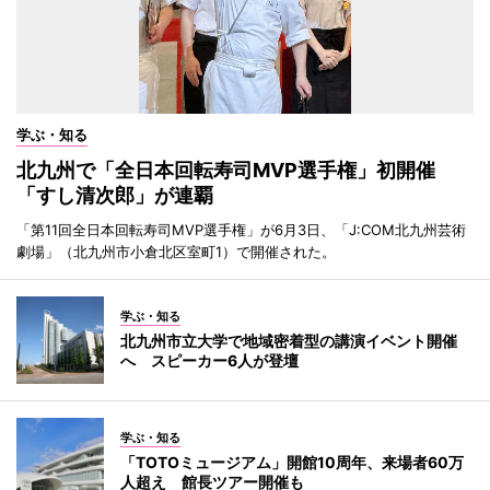
学ぶ・知る
北九州で「全日本回転寿司MVP選手権」初開催
「すし清次郎」が連覇
「第11回全日本回転寿司MVP選手権」が6月3日、「J:COM北九州芸術
劇場」（北九州市小倉北区室町1）で開催された。
学ぶ・知る
北九州市立大学で地域密着型の講演イベント開催
へ スピーカー6人が登壇
学ぶ・知る
「TOTOミュージアム」開館10周年、来場者60万
人超え 館長ツアー開催も