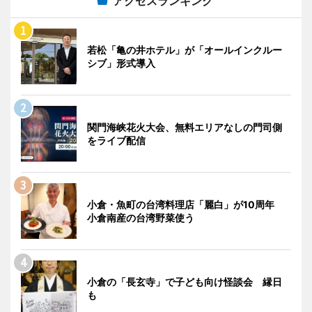
アクセスランキング
若松「亀の井ホテル」が「オールインクルー
シブ」形式導入
関門海峡花火大会、無料エリアなしの門司側
をライブ配信
小倉・魚町の台湾料理店「麗白」が10周年
小倉南産の台湾野菜使う
小倉の「長玄寺」で子ども向け怪談会 縁日
も