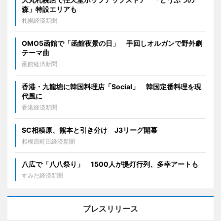
森」特設エリアも
札幌経済新聞
OMO5函館で「函館夜景の日」 手回しオルガンで野外劇
テーマ曲
函館経済新聞
香港・九龍塘に韓国料理店「Social」 韓国定番料理を現
代風に
香港経済新聞
SC相模原、熊本と引き分け J3リーグ開幕
相模原町田経済新聞
八広で「八八祭り」 1500人が提灯行列、多幸アートも
すみだ経済新聞
プレスリリース