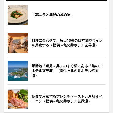
「花ニラと海鮮の炒め物」
料理に合わせて、毎日13種の日本酒やワイン
を用意する（提供＝亀の井ホテル玄界灘）
景勝地「遠見ヶ鼻」のすぐ横にある「亀の井
ホテル玄界灘」（提供＝亀の井ホテル玄界
灘）
朝食で用意するフレンチトーストと厚切りベ
ーコン（提供＝亀の井ホテル玄界灘）