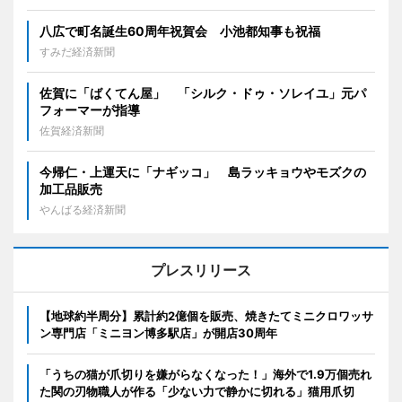
八広で町名誕生60周年祝賀会 小池都知事も祝福
すみだ経済新聞
佐賀に「ばくてん屋」 「シルク・ドゥ・ソレイユ」元パ
フォーマーが指導
佐賀経済新聞
今帰仁・上運天に「ナギッコ」 島ラッキョウやモズクの
加工品販売
やんばる経済新聞
プレスリリース
【地球約半周分】累計約2億個を販売、焼きたてミニクロワッサ
ン専門店「ミニヨン博多駅店」が開店30周年
「うちの猫が爪切りを嫌がらなくなった！」海外で1.9万個売れ
た関の刃物職人が作る「少ない力で静かに切れる」猫用爪切