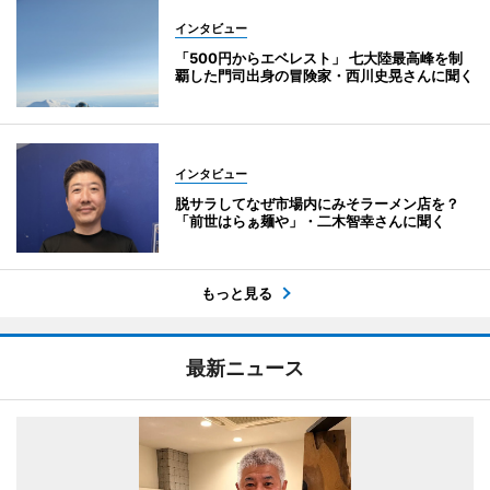
インタビュー
「500円からエベレスト」 七大陸最高峰を制
覇した門司出身の冒険家・西川史晃さんに聞く
インタビュー
脱サラしてなぜ市場内にみそラーメン店を？
「前世はらぁ麺や」・二木智幸さんに聞く
もっと見る
最新ニュース