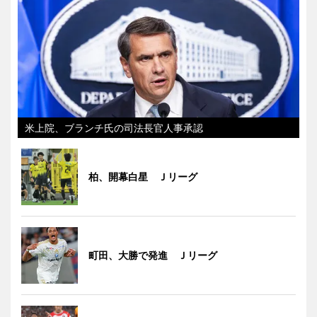
米上院、ブランチ氏の司法長官人事承認
柏、開幕白星 Ｊリーグ
町田、大勝で発進 Ｊリーグ