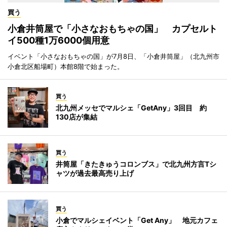
買う
小倉井筒屋で「小さなおもちゃの国」 カプセルト
イ500種1万6000個用意
イベント「小さなおもちゃの国」が7月8日、「小倉井筒屋」（北九州市
小倉北区船場町）本館8階で始まった。
買う
北九州メッセでマルシェ「GetAny」3回目 約
130店が集結
買う
井筒屋「きたきゅうコロンブス」で北九州方言Tシ
ャツが過去最高売り上げ
買う
小倉でマルシェイベント「Get Any」 地元カフェ