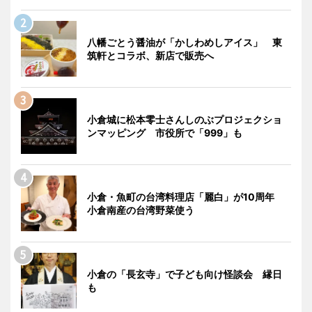
八幡ごとう醤油が「かしわめしアイス」 東
筑軒とコラボ、新店で販売へ
小倉城に松本零士さんしのぶプロジェクショ
ンマッピング 市役所で「999」も
小倉・魚町の台湾料理店「麗白」が10周年
小倉南産の台湾野菜使う
小倉の「長玄寺」で子ども向け怪談会 縁日
も