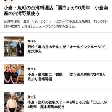
小倉・魚町の台湾料理店「麗白」が10周年 小倉南
産の台湾野菜使う
台湾料理店「麗白（れいはく）」（北九州市小倉北区魚町2、TEL 093-
287-8287）が8月3日、オープン10周年を迎えた。
食べる
若松「亀の井ホテル」が「オールインクルーシブ」
形式導入
食べる
小倉・鍛冶町に「錦龍」 立ち退き移転で2年5カ
月ぶり営業再開
食べる
小倉・魚町の鉄板ステーキ&馬しゃぶ店「二巴」が
4周年 熊本産馬肉使う