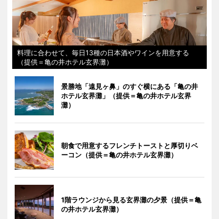
料理に合わせて、毎日13種の日本酒やワインを用意する
（提供＝亀の井ホテル玄界灘）
景勝地「遠見ヶ鼻」のすぐ横にある「亀の井
ホテル玄界灘」（提供＝亀の井ホテル玄界
灘）
朝食で用意するフレンチトーストと厚切りベ
ーコン（提供＝亀の井ホテル玄界灘）
1階ラウンジから見る玄界灘の夕景（提供＝亀
の井ホテル玄界灘）