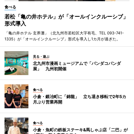
食べる
若松「亀の井ホテル」が「オールインクルーシブ」
形式導入
「亀の井ホテル 玄界灘」（北九州市若松区大字有毛、TEL 093-741-
1335）が「オールインクルーシブ」形式を導入し1カ月が過ぎた。
見る・遊ぶ
北九州市漫画ミュージアムで「パンダコパンダ
展」 九州初開催
食べる
小倉・鍛冶町に「錦龍」 立ち退き移転で2年5カ
月ぶり営業再開
食べる
小倉・魚町の鉄板ステーキ&馬しゃぶ店「二巴」が