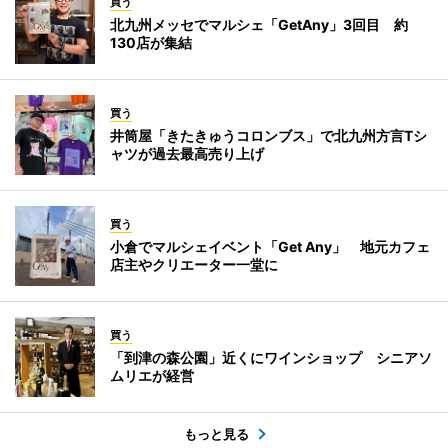
買う
北九州メッセでマルシェ「GetAny」3回目 約
130店が集結
買う
井筒屋「きたきゅうコロンブス」で北九州方言Tシ
ャツが過去最高売り上げ
買う
小倉でマルシェイベント「Get Any」 地元カフェ
店主やクリエーター一堂に
買う
「到津の森公園」近くにワインショップ シニアソ
ムリエが経営
もっと見る