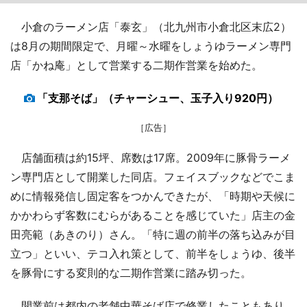
小倉のラーメン店「泰玄」（北九州市小倉北区末広2）
は8月の期間限定で、月曜～水曜をしょうゆラーメン専門
店「かね庵」として営業する二期作営業を始めた。
「支那そば」（チャーシュー、玉子入り920円）
［広告］
店舗面積は約15坪、席数は17席。2009年に豚骨ラーメ
ン専門店として開業した同店。フェイスブックなどでこま
めに情報発信し固定客をつかんできたが、「時期や天候に
かかわらず客数にむらがあることを感じていた」店主の金
田亮範（あきのり）さん。「特に週の前半の落ち込みが目
立つ」といい、テコ入れ策として、前半をしょうゆ、後半
を豚骨にする変則的な二期作営業に踏み切った。
開業前は都内の老舗中華そば店で修業したこともあり、