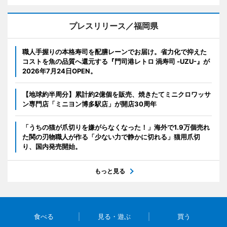
プレスリリース／福岡県
職人手握りの本格寿司を配膳レーンでお届け。省力化で抑えた
コストを魚の品質へ還元する『門司港レトロ 渦寿司 -UZU-』が
2026年7月24日OPEN。
【地球約半周分】累計約2億個を販売、焼きたてミニクロワッサ
ン専門店「ミニヨン博多駅店」が開店30周年
「うちの猫が爪切りを嫌がらなくなった！」海外で1.9万個売れ
た関の刃物職人が作る「少ない力で静かに切れる」猫用爪切
り、国内発売開始。
もっと見る
食べる
見る・遊ぶ
買う