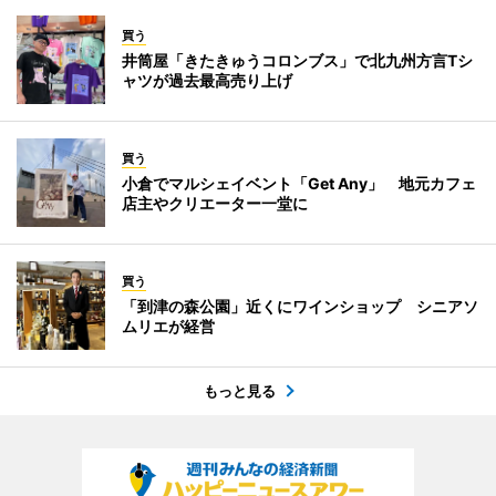
買う
井筒屋「きたきゅうコロンブス」で北九州方言Tシ
ャツが過去最高売り上げ
買う
小倉でマルシェイベント「Get Any」 地元カフェ
店主やクリエーター一堂に
買う
「到津の森公園」近くにワインショップ シニアソ
ムリエが経営
もっと見る