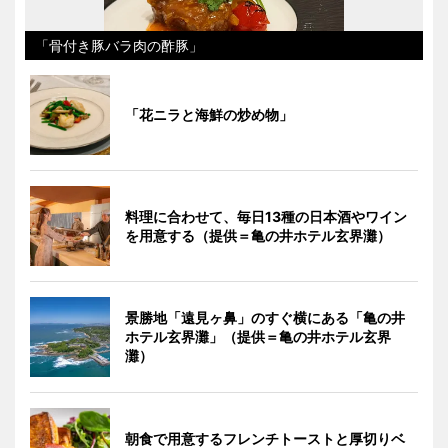
「骨付き豚バラ肉の酢豚」
「花ニラと海鮮の炒め物」
料理に合わせて、毎日13種の日本酒やワイン
を用意する（提供＝亀の井ホテル玄界灘）
景勝地「遠見ヶ鼻」のすぐ横にある「亀の井
ホテル玄界灘」（提供＝亀の井ホテル玄界
灘）
朝食で用意するフレンチトーストと厚切りベ