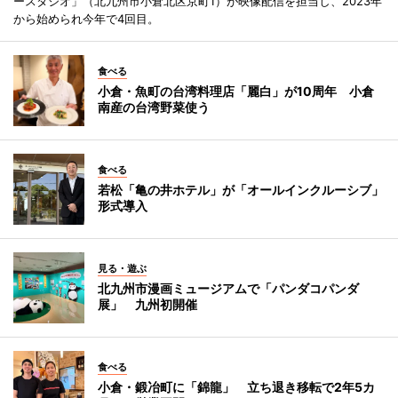
ースタジオ」（北九州市小倉北区京町1）が映像配信を担当し、2023年
から始められ今年で4回目。
食べる
小倉・魚町の台湾料理店「麗白」が10周年 小倉
南産の台湾野菜使う
食べる
若松「亀の井ホテル」が「オールインクルーシブ」
形式導入
見る・遊ぶ
北九州市漫画ミュージアムで「パンダコパンダ
展」 九州初開催
食べる
小倉・鍛冶町に「錦龍」 立ち退き移転で2年5カ