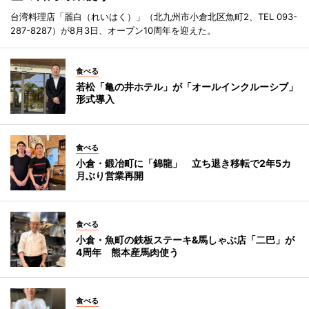
台湾料理店「麗白（れいはく）」（北九州市小倉北区魚町2、TEL 093-
287-8287）が8月3日、オープン10周年を迎えた。
食べる
若松「亀の井ホテル」が「オールインクルーシブ」
形式導入
食べる
小倉・鍛冶町に「錦龍」 立ち退き移転で2年5カ
月ぶり営業再開
食べる
小倉・魚町の鉄板ステーキ&馬しゃぶ店「二巴」が
4周年 熊本産馬肉使う
食べる