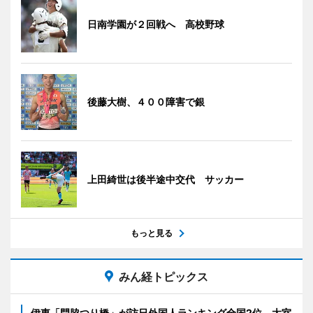
日南学園が２回戦へ 高校野球
後藤大樹、４００障害で銀
上田綺世は後半途中交代 サッカー
もっと見る
みん経トピックス
伊東「門脇つり橋」が訪日外国人ランキング全国2位 大室