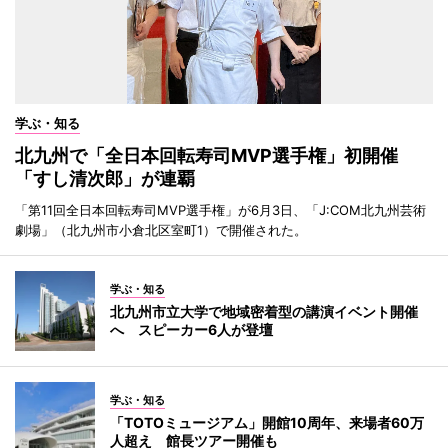
学ぶ・知る
北九州で「全日本回転寿司MVP選手権」初開催
「すし清次郎」が連覇
「第11回全日本回転寿司MVP選手権」が6月3日、「J:COM北九州芸術
劇場」（北九州市小倉北区室町1）で開催された。
学ぶ・知る
北九州市立大学で地域密着型の講演イベント開催
へ スピーカー6人が登壇
学ぶ・知る
「TOTOミュージアム」開館10周年、来場者60万
人超え 館長ツアー開催も