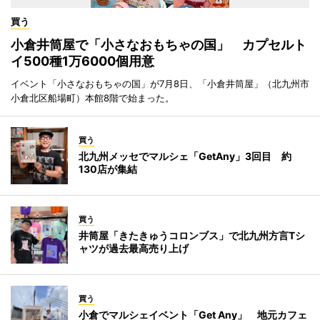
買う
小倉井筒屋で「小さなおもちゃの国」 カプセルト
イ500種1万6000個用意
イベント「小さなおもちゃの国」が7月8日、「小倉井筒屋」（北九州市
小倉北区船場町）本館8階で始まった。
買う
北九州メッセでマルシェ「GetAny」3回目 約
130店が集結
買う
井筒屋「きたきゅうコロンブス」で北九州方言Tシ
ャツが過去最高売り上げ
買う
小倉でマルシェイベント「Get Any」 地元カフェ