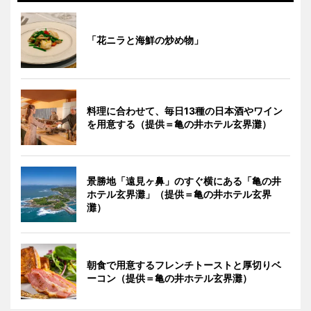
「花ニラと海鮮の炒め物」
料理に合わせて、毎日13種の日本酒やワイン
を用意する（提供＝亀の井ホテル玄界灘）
景勝地「遠見ヶ鼻」のすぐ横にある「亀の井
ホテル玄界灘」（提供＝亀の井ホテル玄界
灘）
朝食で用意するフレンチトーストと厚切りベ
ーコン（提供＝亀の井ホテル玄界灘）