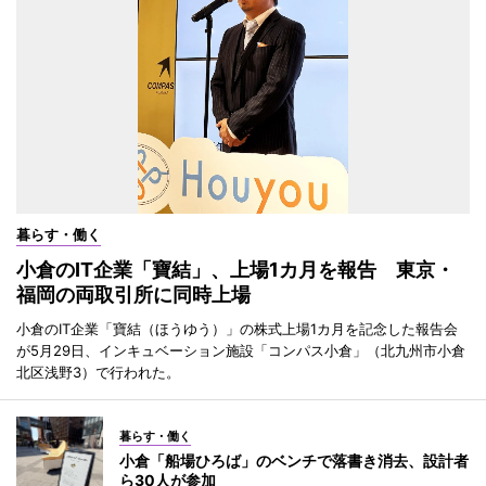
暮らす・働く
小倉のIT企業「寶結」、上場1カ月を報告 東京・
福岡の両取引所に同時上場
小倉のIT企業「寶結（ほうゆう）」の株式上場1カ月を記念した報告会
が5月29日、インキュベーション施設「コンパス小倉」（北九州市小倉
北区浅野3）で行われた。
暮らす・働く
小倉「船場ひろば」のベンチで落書き消去、設計者
ら30人が参加