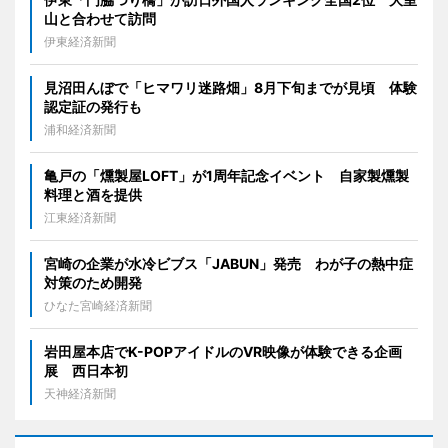
山と合わせて訪問
伊東経済新聞
見沼田んぼで「ヒマワリ迷路畑」8月下旬までが見頃 体験
認定証の発行も
浦和経済新聞
亀戸の「燻製屋LOFT」が1周年記念イベント 自家製燻製
料理と酒を提供
江東経済新聞
宮崎の企業が水冷ビブス「JABUN」発売 わが子の熱中症
対策のため開発
ひなた宮崎経済新聞
岩田屋本店でK-POPアイドルのVR映像が体験できる企画
展 西日本初
天神経済新聞