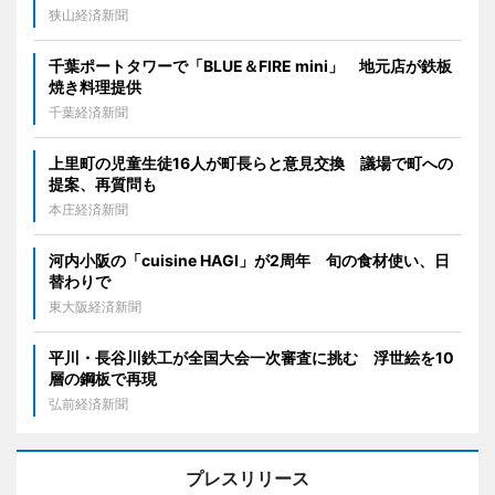
狭山経済新聞
千葉ポートタワーで「BLUE＆FIRE mini」 地元店が鉄板
焼き料理提供
千葉経済新聞
上里町の児童生徒16人が町長らと意見交換 議場で町への
提案、再質問も
本庄経済新聞
河内小阪の「cuisine HAGI」が2周年 旬の食材使い、日
替わりで
東大阪経済新聞
平川・長谷川鉄工が全国大会一次審査に挑む 浮世絵を10
層の鋼板で再現
弘前経済新聞
プレスリリース