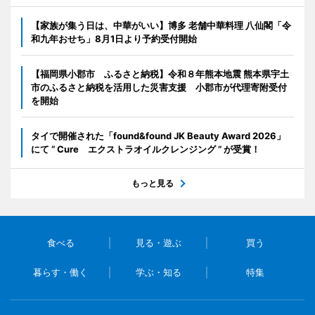
【家族が集う日は、中華がいい】博多 老舗中華料理 八仙閣「令
和九年おせち」8月1日より予約受付開始
【福岡県小郡市 ふるさと納税】令和８年熊本地震 熊本県宇土
市のふるさと納税を活用した災害支援 小郡市が代理寄附受付
を開始
タイで開催された「found&found JK Beauty Award 2026」
にて “ Cure エクストラオイルクレンジング ” が受賞！
もっと見る
食べる
見る・遊ぶ
買う
暮らす・働く
学ぶ・知る
特集