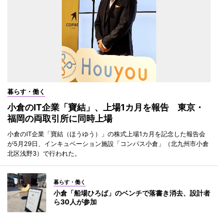
暮らす・働く
小倉のIT企業「寶結」、上場1カ月を報告 東京・
福岡の両取引所に同時上場
小倉のIT企業「寶結（ほうゆう）」の株式上場1カ月を記念した報告会
が5月29日、インキュベーション施設「コンパス小倉」（北九州市小倉
北区浅野3）で行われた。
暮らす・働く
小倉「船場ひろば」のベンチで落書き消去、設計者
ら30人が参加