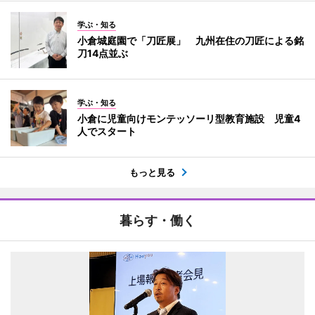
学ぶ・知る
小倉城庭園で「刀匠展」 九州在住の刀匠による銘
刀14点並ぶ
学ぶ・知る
小倉に児童向けモンテッソーリ型教育施設 児童4
人でスタート
もっと見る
暮らす・働く