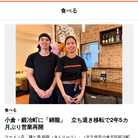
食べる
食べる
小倉・鍛冶町に「錦龍」 立ち退き移転で2年5カ
月ぶり営業再開
ラーメン店「麺と酒 錦龍（きんりゅう）」（北九州市小倉北区鍛冶町