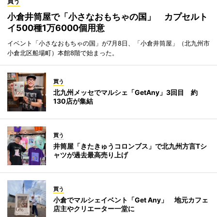
買う
小倉井筒屋で「小さなおもちゃの国」 カプセルト
イ500種1万6000個用意
イベント「小さなおもちゃの国」が7月8日、「小倉井筒屋」（北九州市
小倉北区船場町）本館8階で始まった。
買う
北九州メッセでマルシェ「GetAny」3回目 約
130店が集結
買う
井筒屋「きたきゅうコロンブス」で北九州方言Tシ
ャツが過去最高売り上げ
買う
小倉でマルシェイベント「Get Any」 地元カフェ
店主やクリエーター一堂に