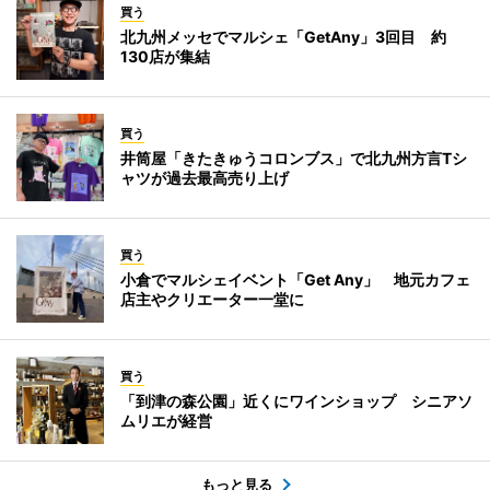
買う
北九州メッセでマルシェ「GetAny」3回目 約
130店が集結
買う
井筒屋「きたきゅうコロンブス」で北九州方言Tシ
ャツが過去最高売り上げ
買う
小倉でマルシェイベント「Get Any」 地元カフェ
店主やクリエーター一堂に
買う
「到津の森公園」近くにワインショップ シニアソ
ムリエが経営
もっと見る