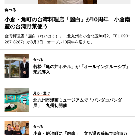
食べる
小倉・魚町の台湾料理店「麗白」が10周年 小倉南
産の台湾野菜使う
台湾料理店「麗白（れいはく）」（北九州市小倉北区魚町2、TEL 093-
287-8287）が8月3日、オープン10周年を迎えた。
食べる
若松「亀の井ホテル」が「オールインクルーシブ」
形式導入
見る・遊ぶ
北九州市漫画ミュージアムで「パンダコパンダ
展」 九州初開催
食べる
小倉・鍛冶町に「錦龍」 立ち退き移転で2年5カ