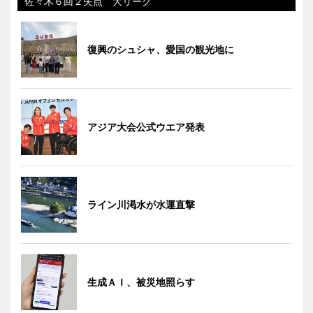
佐々木６回２失点 大リーグ
復興のシュシャ、愛国の観光地に
アジア大会公式ウエア発表
ライン川渇水が水運直撃
生成ＡＩ、被災地照らす