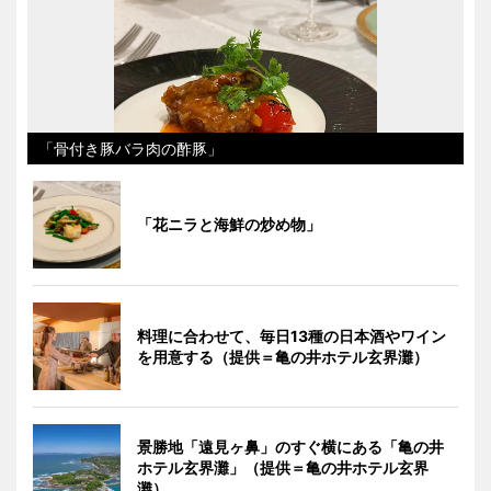
「骨付き豚バラ肉の酢豚」
「花ニラと海鮮の炒め物」
料理に合わせて、毎日13種の日本酒やワイン
を用意する（提供＝亀の井ホテル玄界灘）
景勝地「遠見ヶ鼻」のすぐ横にある「亀の井
ホテル玄界灘」（提供＝亀の井ホテル玄界
灘）