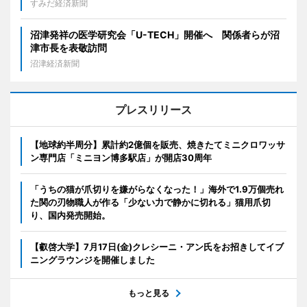
すみだ経済新聞
沼津発祥の医学研究会「U-TECH」開催へ 関係者らが沼
津市長を表敬訪問
沼津経済新聞
プレスリリース
【地球約半周分】累計約2億個を販売、焼きたてミニクロワッサ
ン専門店「ミニヨン博多駅店」が開店30周年
「うちの猫が爪切りを嫌がらなくなった！」海外で1.9万個売れ
た関の刃物職人が作る「少ない力で静かに切れる」猫用爪切
り、国内発売開始。
【叡啓大学】7月17日(金)クレシーニ・アン氏をお招きしてイブ
ニングラウンジを開催しました
もっと見る