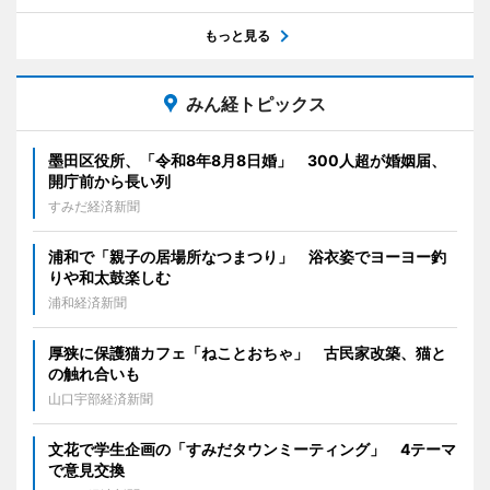
もっと見る
みん経トピックス
墨田区役所、「令和8年8月8日婚」 300人超が婚姻届、
開庁前から長い列
すみだ経済新聞
浦和で「親子の居場所なつまつり」 浴衣姿でヨーヨー釣
りや和太鼓楽しむ
浦和経済新聞
厚狭に保護猫カフェ「ねことおちゃ」 古民家改築、猫と
の触れ合いも
山口宇部経済新聞
文花で学生企画の「すみだタウンミーティング」 4テーマ
で意見交換