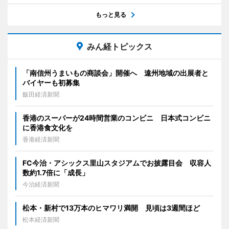
もっと見る
みん経トピックス
「南信州うまいもの商談会」開催へ 遠州地域の出展者と
バイヤーも初募集
飯田経済新聞
香港のスーパーが24時間営業のコンビニ 日本式コンビニ
に香港食文化を
香港経済新聞
FC今治・アシックス里山スタジアムでお披露目会 収容人
数約1.7倍に「成長」
今治経済新聞
松本・新村で13万本のヒマワリ満開 見頃は3週間ほど
松本経済新聞