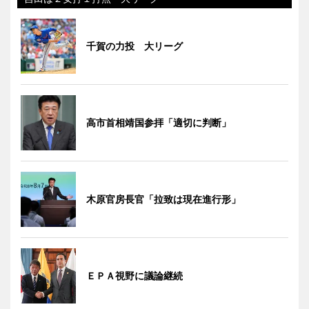
千賀の力投 大リーグ
高市首相靖国参拝「適切に判断」
木原官房長官「拉致は現在進行形」
ＥＰＡ視野に議論継続