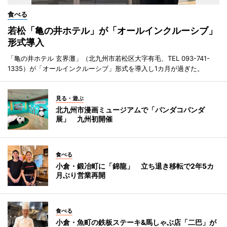
食べる
若松「亀の井ホテル」が「オールインクルーシブ」
形式導入
「亀の井ホテル 玄界灘」（北九州市若松区大字有毛、TEL 093-741-
1335）が「オールインクルーシブ」形式を導入し1カ月が過ぎた。
見る・遊ぶ
北九州市漫画ミュージアムで「パンダコパンダ
展」 九州初開催
食べる
小倉・鍛冶町に「錦龍」 立ち退き移転で2年5カ
月ぶり営業再開
食べる
小倉・魚町の鉄板ステーキ&馬しゃぶ店「二巴」が