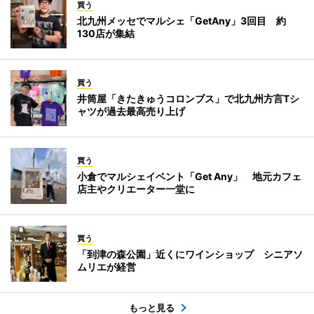
買う
北九州メッセでマルシェ「GetAny」3回目 約
130店が集結
買う
井筒屋「きたきゅうコロンブス」で北九州方言Tシ
ャツが過去最高売り上げ
買う
小倉でマルシェイベント「Get Any」 地元カフェ
店主やクリエーター一堂に
買う
「到津の森公園」近くにワインショップ シニアソ
ムリエが経営
もっと見る