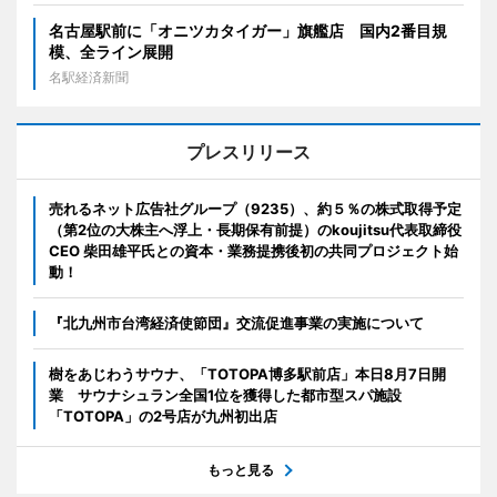
名古屋駅前に「オニツカタイガー」旗艦店 国内2番目規
模、全ライン展開
名駅経済新聞
プレスリリース
売れるネット広告社グループ（9235）、約５％の株式取得予定
（第2位の大株主へ浮上・長期保有前提）のkoujitsu代表取締役
CEO 柴田雄平氏との資本・業務提携後初の共同プロジェクト始
動！
『北九州市台湾経済使節団』交流促進事業の実施について
樹をあじわうサウナ、「TOTOPA博多駅前店」本日8月7日開
業 サウナシュラン全国1位を獲得した都市型スパ施設
「TOTOPA」の2号店が九州初出店
もっと見る