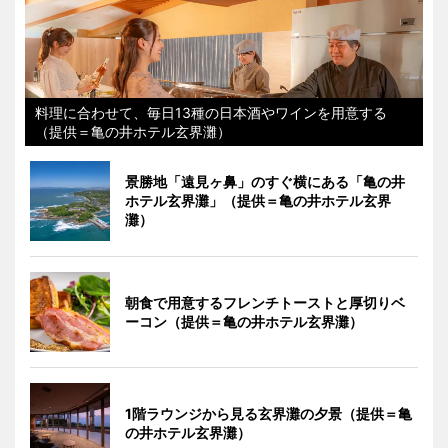
料理に合わせて、毎日13種の日本酒やワインを用意する
（提供＝亀の井ホテル玄界灘）
景勝地「遠見ヶ鼻」のすぐ横にある「亀の井
ホテル玄界灘」（提供＝亀の井ホテル玄界
灘）
朝食で用意するフレンチトーストと厚切りベ
ーコン（提供＝亀の井ホテル玄界灘）
1階ラウンジから見る玄界灘の夕景（提供＝亀
の井ホテル玄界灘）