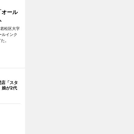
「オール
入
市若松区大字
オールインク
ぎた。
門店「スタ
、娘が2代