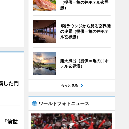
（提供＝亀の井ホテル玄界
灘）
1階ラウンジから見る玄界灘
の夕景（提供＝亀の井ホテ
ル玄界灘）
露天風呂（提供＝亀の井ホ
テル玄界灘）
覇した門
もっと見る
ワールドフォトニュース
 「前世