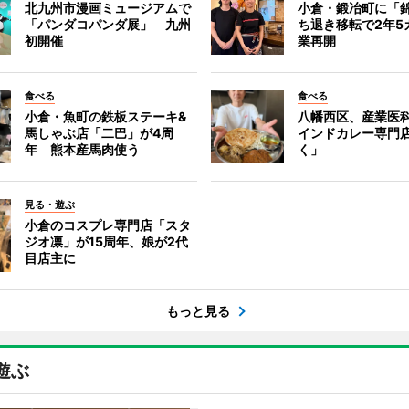
北九州市漫画ミュージアムで
小倉・鍛冶町に「
「パンダコパンダ展」 九州
ち退き移転で2年5
初開催
業再開
食べる
食べる
小倉・魚町の鉄板ステーキ&
八幡西区、産業医
馬しゃぶ店「二巴」が4周
インドカレー専門
年 熊本産馬肉使う
く」
見る・遊ぶ
小倉のコスプレ専門店「スタ
ジオ凛」が15周年、娘が2代
目店主に
もっと見る
遊ぶ