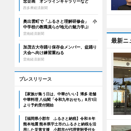
念企画 オンラインギャラリーなど
西多摩経済新聞
奥出雲町で「ふるさと理解研修会」 小
中学校の教職員らが地元の魅力学ぶ
雲南経済新聞
最新ニ
加茂古大寺踊り保存会メンバー、盆踊り
大会へ向け練習重ねる
雲南経済新聞
プレスリリース
【家族が集う日は、中華がいい】博多 老舗
中華料理 八仙閣「令和九年おせち」8月1日
より予約受付開始
【福岡県小郡市 ふるさと納税】令和８年
熊本地震 熊本県宇土市のふるさと納税を活
用した災害支援 小郡市が代理寄附受付を