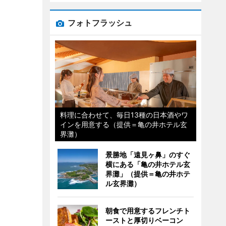
フォトフラッシュ
料理に合わせて、毎日13種の日本酒やワ
インを用意する（提供＝亀の井ホテル玄
界灘）
景勝地「遠見ヶ鼻」のすぐ
横にある「亀の井ホテル玄
界灘」（提供＝亀の井ホテ
ル玄界灘）
朝食で用意するフレンチト
ーストと厚切りベーコン