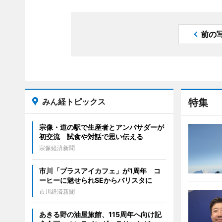
前の
みん経トピックス
特集
宗像・道の駅で生産者とアンバサダーが
初交流 試食や対話で思い伝える
宗像経済新聞
市川「プラスアイカフェ」が1周年 コ
ーヒーに魅せられSEからバリスタに
市川経済新聞
あきる野の油屋旅館、115周年へ向け記