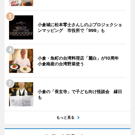
小倉城に松本零士さんしのぶプロジェクショ
ンマッピング 市役所で「999」も
小倉・魚町の台湾料理店「麗白」が10周年
小倉南産の台湾野菜使う
小倉の「長玄寺」で子ども向け怪談会 縁日
も
もっと見る