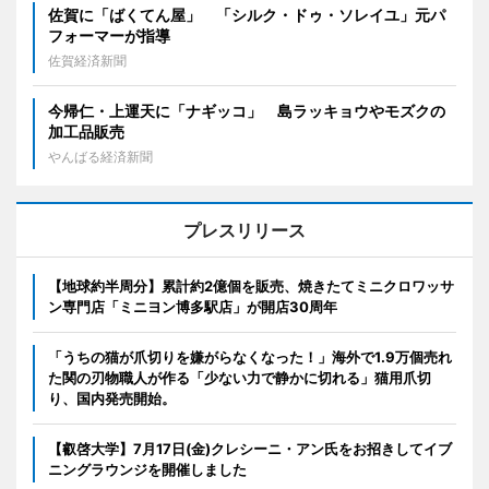
佐賀に「ばくてん屋」 「シルク・ドゥ・ソレイユ」元パ
フォーマーが指導
佐賀経済新聞
今帰仁・上運天に「ナギッコ」 島ラッキョウやモズクの
加工品販売
やんばる経済新聞
プレスリリース
【地球約半周分】累計約2億個を販売、焼きたてミニクロワッサ
ン専門店「ミニヨン博多駅店」が開店30周年
「うちの猫が爪切りを嫌がらなくなった！」海外で1.9万個売れ
た関の刃物職人が作る「少ない力で静かに切れる」猫用爪切
り、国内発売開始。
【叡啓大学】7月17日(金)クレシーニ・アン氏をお招きしてイブ
ニングラウンジを開催しました