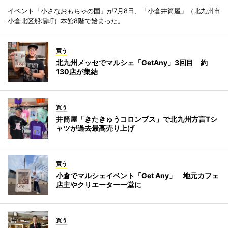
イベント「小さなおもちゃの国」が7月8日、「小倉井筒屋」（北九州市
小倉北区船場町）本館8階で始まった。
買う
北九州メッセでマルシェ「GetAny」3回目 約
130店が集結
買う
井筒屋「きたきゅうコロンブス」で北九州方言Tシ
ャツが過去最高売り上げ
買う
小倉でマルシェイベント「Get Any」 地元カフェ
店主やクリエーター一堂に
買う