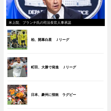
米上院、ブランチ氏の司法長官人事承認
柏、開幕白星 Ｊリーグ
町田、大勝で発進 Ｊリーグ
日本、豪州に惜敗 ラグビー