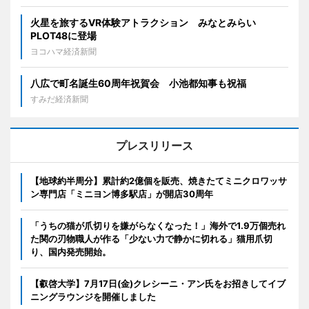
火星を旅するVR体験アトラクション みなとみらい
PLOT48に登場
ヨコハマ経済新聞
八広で町名誕生60周年祝賀会 小池都知事も祝福
すみだ経済新聞
プレスリリース
【地球約半周分】累計約2億個を販売、焼きたてミニクロワッサ
ン専門店「ミニヨン博多駅店」が開店30周年
「うちの猫が爪切りを嫌がらなくなった！」海外で1.9万個売れ
た関の刃物職人が作る「少ない力で静かに切れる」猫用爪切
り、国内発売開始。
【叡啓大学】7月17日(金)クレシーニ・アン氏をお招きしてイブ
ニングラウンジを開催しました