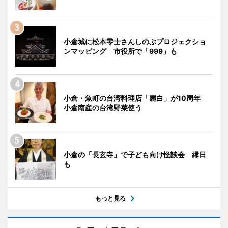
小倉城に松本零士さんしのぶプロジェクショ
ンマッピング 市役所で「999」も
小倉・魚町の台湾料理店「麗白」が10周年
小倉南産の台湾野菜使う
小倉の「長玄寺」で子ども向け怪談会 縁日
も
もっと見る