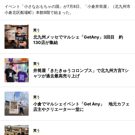
イベント「小さなおもちゃの国」が7月8日、「小倉井筒屋」（北九州市
小倉北区船場町）本館8階で始まった。
買う
北九州メッセでマルシェ「GetAny」3回目 約
130店が集結
買う
井筒屋「きたきゅうコロンブス」で北九州方言Tシ
ャツが過去最高売り上げ
買う
小倉でマルシェイベント「Get Any」 地元カフェ
店主やクリエーター一堂に
買う