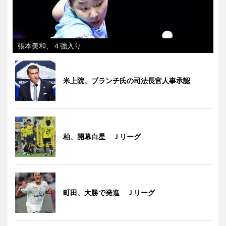
張本美和、４強入り
米上院、ブランチ氏の司法長官人事承認
柏、開幕白星 Ｊリーグ
町田、大勝で発進 Ｊリーグ