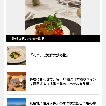
「骨付き豚バラ肉の酢豚」
「花ニラと海鮮の炒め物」
料理に合わせて、毎日13種の日本酒やワイン
を用意する（提供＝亀の井ホテル玄界灘）
景勝地「遠見ヶ鼻」のすぐ横にある「亀の井