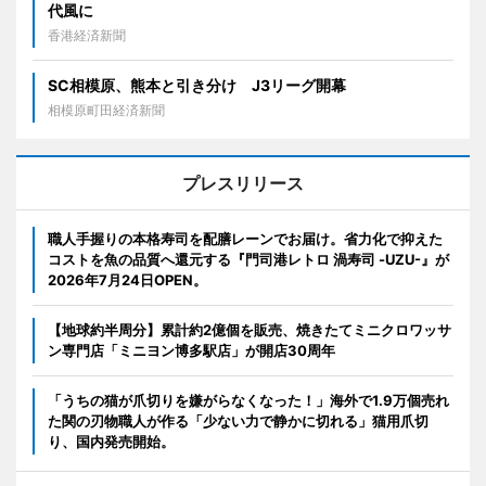
代風に
香港経済新聞
SC相模原、熊本と引き分け J3リーグ開幕
相模原町田経済新聞
プレスリリース
職人手握りの本格寿司を配膳レーンでお届け。省力化で抑えた
コストを魚の品質へ還元する『門司港レトロ 渦寿司 -UZU-』が
2026年7月24日OPEN。
【地球約半周分】累計約2億個を販売、焼きたてミニクロワッサ
ン専門店「ミニヨン博多駅店」が開店30周年
「うちの猫が爪切りを嫌がらなくなった！」海外で1.9万個売れ
た関の刃物職人が作る「少ない力で静かに切れる」猫用爪切
り、国内発売開始。