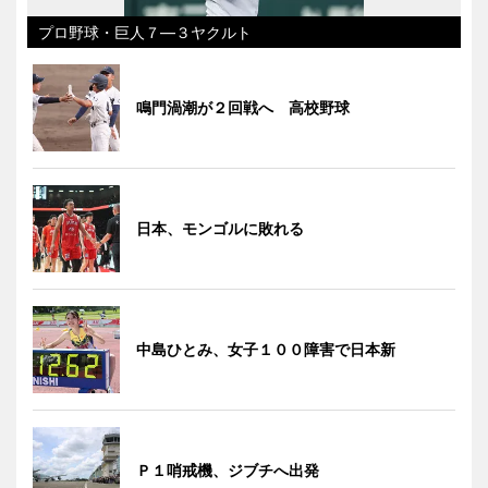
プロ野球・巨人７―３ヤクルト
鳴門渦潮が２回戦へ 高校野球
日本、モンゴルに敗れる
中島ひとみ、女子１００障害で日本新
Ｐ１哨戒機、ジブチへ出発