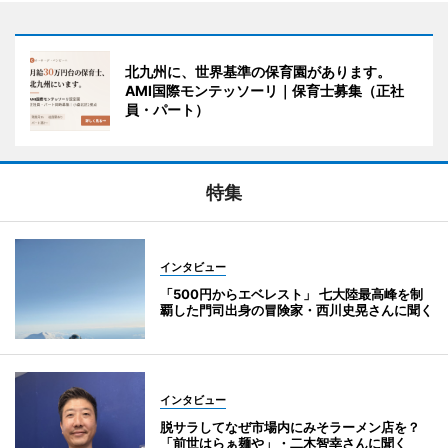
北九州に、世界基準の保育園があります。
AMI国際モンテッソーリ｜保育士募集（正社
員・パート）
特集
インタビュー
「500円からエベレスト」 七大陸最高峰を制
覇した門司出身の冒険家・西川史晃さんに聞く
インタビュー
脱サラしてなぜ市場内にみそラーメン店を？
「前世はらぁ麺や」・二木智幸さんに聞く