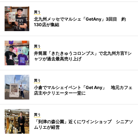
買う
北九州メッセでマルシェ「GetAny」3回目 約
130店が集結
買う
井筒屋「きたきゅうコロンブス」で北九州方言Tシ
ャツが過去最高売り上げ
買う
小倉でマルシェイベント「Get Any」 地元カフェ
店主やクリエーター一堂に
買う
「到津の森公園」近くにワインショップ シニアソ
ムリエが経営