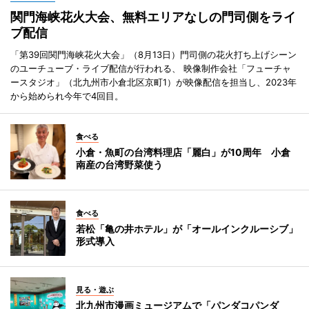
関門海峡花火大会、無料エリアなしの門司側をライ
ブ配信
「第39回関門海峡花火大会」（8月13日）門司側の花火打ち上げシーン
のユーチューブ・ライブ配信が行われる、 映像制作会社「フューチャ
ースタジオ」（北九州市小倉北区京町1）が映像配信を担当し、2023年
から始められ今年で4回目。
食べる
小倉・魚町の台湾料理店「麗白」が10周年 小倉
南産の台湾野菜使う
食べる
若松「亀の井ホテル」が「オールインクルーシブ」
形式導入
見る・遊ぶ
北九州市漫画ミュージアムで「パンダコパンダ