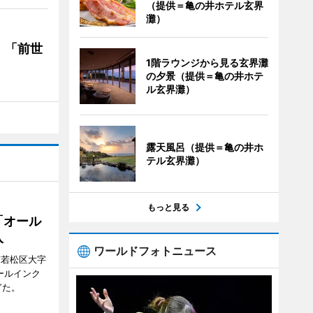
（提供＝亀の井ホテル玄界
灘）
 「前世
1階ラウンジから見る玄界灘
の夕景（提供＝亀の井ホテ
ル玄界灘）
露天風呂（提供＝亀の井ホ
テル玄界灘）
もっと見る
「オール
入
ワールドフォトニュース
市若松区大字
オールインク
ぎた。