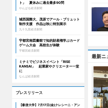
ト」 夏休みに過去最多90問
やんばる経済新聞
城西国際大、茂原でアール・ブリュット
制作支援 作品は秋に特別展示
九十九里経済新聞
宇都宮南図書館で知的財産権学ぶカード
ゲーム大会 高校生が体験
宇都宮経済新聞
最新ニ
ミナミでビジネスイベント「RISE
KANSAI」 起業家やクリエーター一堂
に
なんば経済新聞
プレスリリース
【叡啓大学】7月17日(金)クレシーニ・アン