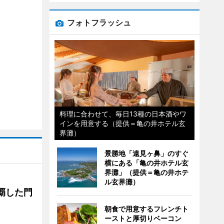
フォトフラッシュ
料理に合わせて、毎日13種の日本酒やワ
インを用意する（提供＝亀の井ホテル玄
界灘）
景勝地「遠見ヶ鼻」のすぐ
横にある「亀の井ホテル玄
界灘」（提供＝亀の井ホテ
ル玄界灘）
覇した門
朝食で用意するフレンチト
ーストと厚切りベーコン