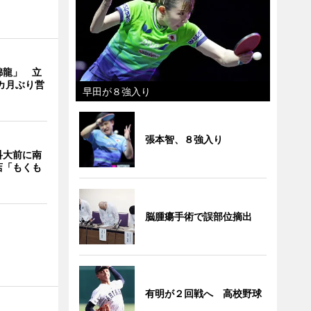
錦龍」 立
カ月ぶり営
早田が８強入り
張本智、８強入り
科大前に南
店「もくも
脳腫瘍手術で誤部位摘出
有明が２回戦へ 高校野球