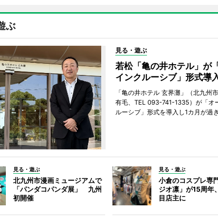
遊ぶ
見る・遊ぶ
若松「亀の井ホテル」が
インクルーシブ」形式導
「亀の井ホテル 玄界灘」（北九州
有毛、TEL 093-741-1335）が「
ルーシブ」形式を導入し1カ月が過
見る・遊ぶ
見る・遊ぶ
北九州市漫画ミュージアムで
小倉のコスプレ専
「パンダコパンダ展」 九州
ジオ凛」が15周年
初開催
目店主に