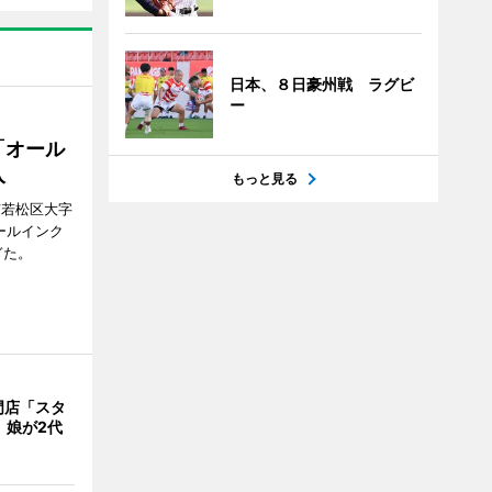
日本、８日豪州戦 ラグビ
ー
「オール
入
もっと見る
市若松区大字
オールインク
ぎた。
門店「スタ
、娘が2代