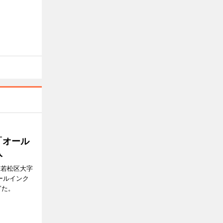
「オール
入
市若松区大字
オールインク
ぎた。