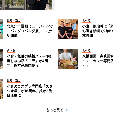
見る・遊ぶ
食べる
北九州市漫画ミュージアムで
小倉・鍛冶町に「
「パンダコパンダ展」 九州
ち退き移転で2年5
初開催
業再開
食べる
食べる
小倉・魚町の鉄板ステーキ&
八幡西区、産業医
馬しゃぶ店「二巴」が4周
インドカレー専門
年 熊本産馬肉使う
く」
見る・遊ぶ
小倉のコスプレ専門店「スタ
ジオ凛」が15周年、娘が2代
目店主に
もっと見る