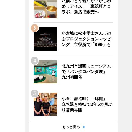
八幡ごとう醤油が「かしわ
めしアイス」 東筑軒とコ
ラボ、新店で販売へ
小倉城に松本零士さんしの
ぶプロジェクションマッピ
ング 市役所で「999」も
北九州市漫画ミュージアム
で「パンダコパンダ展」
九州初開催
小倉・鍛冶町に「錦龍」
立ち退き移転で2年5カ月ぶ
り営業再開
もっと見る