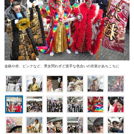
金銀や赤、ピンクなど、男女問わずど派手な色合いの衣装があちこちに