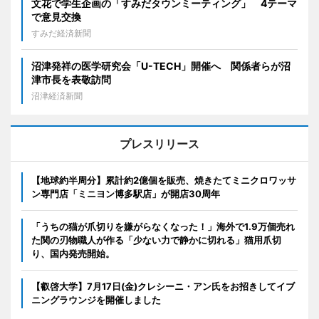
文花で学生企画の「すみだタウンミーティング」 4テーマ
で意見交換
すみだ経済新聞
沼津発祥の医学研究会「U-TECH」開催へ 関係者らが沼
津市長を表敬訪問
沼津経済新聞
プレスリリース
【地球約半周分】累計約2億個を販売、焼きたてミニクロワッサ
ン専門店「ミニヨン博多駅店」が開店30周年
「うちの猫が爪切りを嫌がらなくなった！」海外で1.9万個売れ
た関の刃物職人が作る「少ない力で静かに切れる」猫用爪切
り、国内発売開始。
【叡啓大学】7月17日(金)クレシーニ・アン氏をお招きしてイブ
ニングラウンジを開催しました