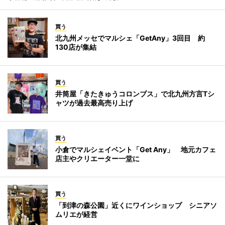
買う
北九州メッセでマルシェ「GetAny」3回目 約
130店が集結
買う
井筒屋「きたきゅうコロンブス」で北九州方言Tシ
ャツが過去最高売り上げ
買う
小倉でマルシェイベント「Get Any」 地元カフェ
店主やクリエーター一堂に
買う
「到津の森公園」近くにワインショップ シニアソ
ムリエが経営