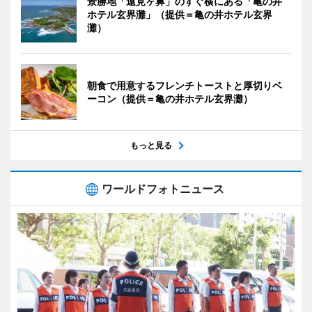
景勝地「遠見ヶ鼻」のすぐ横にある「亀の井
ホテル玄界灘」（提供＝亀の井ホテル玄界
灘）
朝食で用意するフレンチトーストと厚切りベ
ーコン（提供＝亀の井ホテル玄界灘）
もっと見る
ワールドフォトニュース