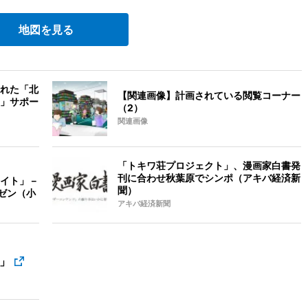
地図を見る
れた「北
【関連画像】計画されている閲覧コーナー
」サポー
（2）
関連画像
「トキワ荘プロジェクト」、漫画家白書発
刊に合わせ秋葉原でシンポ（アキバ経済新
イト」－
聞）
ゼン（小
アキバ経済新聞
」