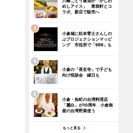
八幡ごとう醤油が「かしわ
めしアイス」 東筑軒とコ
ラボ、新店で販売へ
小倉城に松本零士さんしの
ぶプロジェクションマッピ
ング 市役所で「999」も
小倉の「長玄寺」で子ども
向け怪談会 縁日も
小倉・魚町の台湾料理店
「麗白」が10周年 小倉南
産の台湾野菜使う
もっと見る