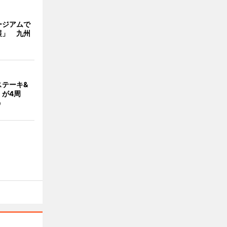
ージアムで
展」 九州
ステーキ&
」が4周
う