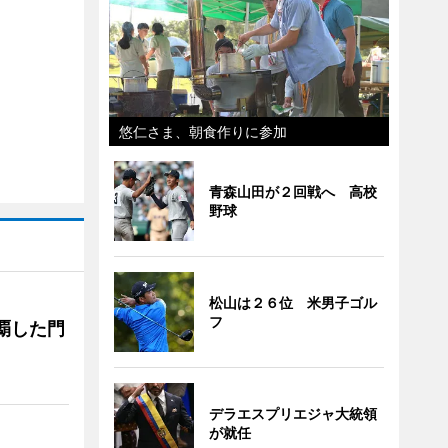
悠仁さま、朝食作りに参加
青森山田が２回戦へ 高校
野球
松山は２６位 米男子ゴル
フ
覇した門
デラエスプリエジャ大統領
が就任