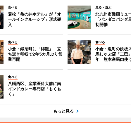
食べる
見る・遊ぶ
若松「亀の井ホテル」が「オ
北九州市漫画ミュ
ールインクルーシブ」形式導
「パンダコパンダ
入
初開催
食べる
食べる
小倉・鍛冶町に「錦龍」 立
小倉・魚町の鉄板
ち退き移転で2年5カ月ぶり営
馬しゃぶ店「二巴
業再開
年 熊本産馬肉使
食べる
八幡西区、産業医科大前に南
インドカレー専門店「もくも
く」
もっと見る