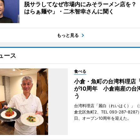
脱サラしてなぜ市場内にみそラーメン店を？
はらぁ麺や」・二木智幸さんに聞く
もっと見る
ュース
食べる
小倉・魚町の台湾料理店
が10周年 小倉南産の台
う
台湾料理店「麗白（れいはく）」（
倉北区魚町2、TEL 093-287-828
日、オープン10周年を迎えた。