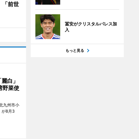
 「前世
冨安がクリスタルパレス加
入
もっと見る
「麗白」
湾野菜使
北九州市小
7）が8月3