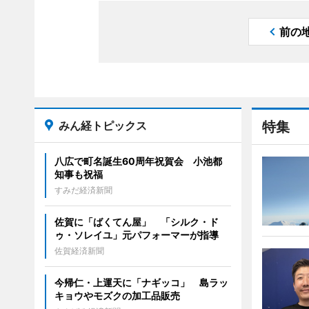
前の
みん経トピックス
特集
八広で町名誕生60周年祝賀会 小池都
知事も祝福
すみだ経済新聞
佐賀に「ばくてん屋」 「シルク・ド
ゥ・ソレイユ」元パフォーマーが指導
佐賀経済新聞
今帰仁・上運天に「ナギッコ」 島ラッ
キョウやモズクの加工品販売