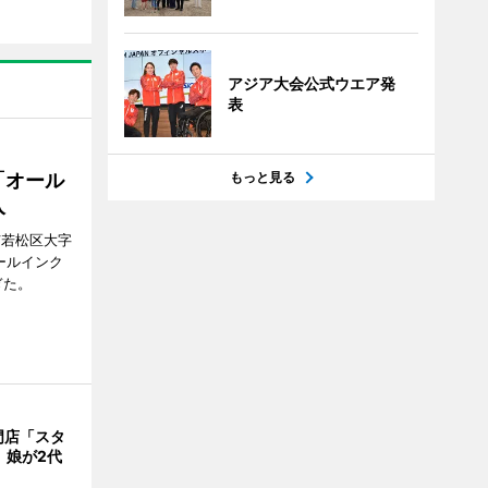
アジア大会公式ウエア発
表
もっと見る
「オール
入
市若松区大字
オールインク
ぎた。
門店「スタ
、娘が2代