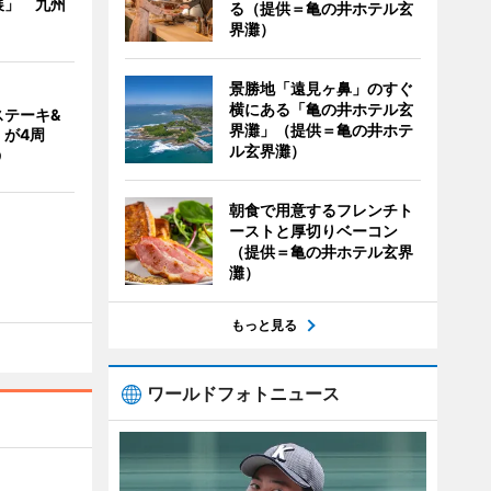
展」 九州
る（提供＝亀の井ホテル玄
界灘）
景勝地「遠見ヶ鼻」のすぐ
横にある「亀の井ホテル玄
ステーキ&
界灘」（提供＝亀の井ホテ
」が4周
ル玄界灘）
う
朝食で用意するフレンチト
ーストと厚切りベーコン
（提供＝亀の井ホテル玄界
灘）
もっと見る
ワールドフォトニュース