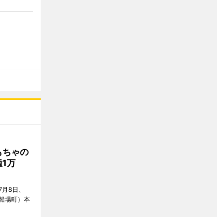
もちゃの
1万
7月8日、
船場町）本