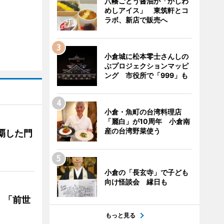
八幡ごとう醤油が「かしわ
めしアイス」 東筑軒とコ
ラボ、新店で販売へ
小倉城に松本零士さんしの
ぶプロジェクションマッピ
ング 市役所で「999」も
小倉・魚町の台湾料理店
「麗白」が10周年 小倉南
産の台湾野菜使う
覇した門
小倉の「長玄寺」で子ども
向け怪談会 縁日も
 「前世
もっと見る