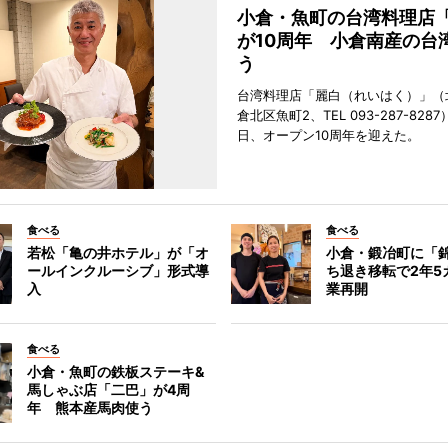
小倉・魚町の台湾料理店
が10周年 小倉南産の台
う
台湾料理店「麗白（れいはく）」（
倉北区魚町2、TEL 093-287-828
日、オープン10周年を迎えた。
食べる
食べる
若松「亀の井ホテル」が「オ
小倉・鍛冶町に「
ールインクルーシブ」形式導
ち退き移転で2年5
入
業再開
食べる
小倉・魚町の鉄板ステーキ&
馬しゃぶ店「二巴」が4周
年 熊本産馬肉使う