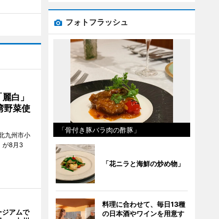
フォトフラッシュ
「麗白」
湾野菜使
「骨付き豚バラ肉の酢豚」
北九州市小
7）が8月3
「花ニラと海鮮の炒め物」
料理に合わせて、毎日13種
ージアムで
の日本酒やワインを用意す