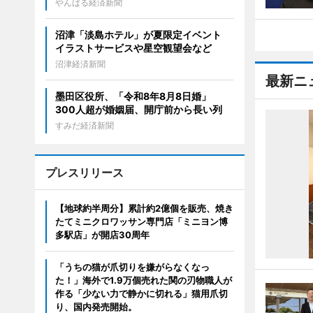
やんばる経済新聞
沼津「淡島ホテル」が夏限定イベント
イラストサービスや星空観望会など
沼津経済新聞
最新ニ
墨田区役所、「令和8年8月8日婚」
300人超が婚姻届、開庁前から長い列
すみだ経済新聞
プレスリリース
【地球約半周分】累計約2億個を販売、焼き
たてミニクロワッサン専門店「ミニヨン博
多駅店」が開店30周年
「うちの猫が爪切りを嫌がらなくなっ
た！」海外で1.9万個売れた関の刃物職人が
作る「少ない力で静かに切れる」猫用爪切
り、国内発売開始。