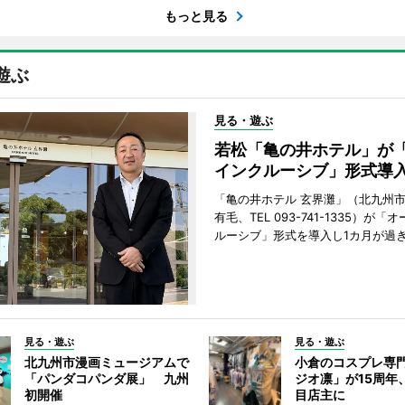
もっと見る
遊ぶ
見る・遊ぶ
若松「亀の井ホテル」が
インクルーシブ」形式導
「亀の井ホテル 玄界灘」（北九州
有毛、TEL 093-741-1335）が「
ルーシブ」形式を導入し1カ月が過
見る・遊ぶ
見る・遊ぶ
北九州市漫画ミュージアムで
小倉のコスプレ専
「パンダコパンダ展」 九州
ジオ凛」が15周年
初開催
目店主に