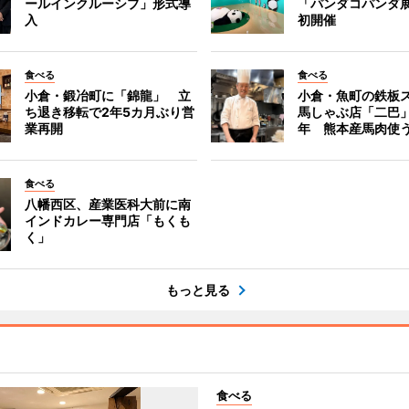
ールインクルーシブ」形式導
「パンダコパンダ
入
初開催
食べる
食べる
小倉・鍛冶町に「錦龍」 立
小倉・魚町の鉄板
ち退き移転で2年5カ月ぶり営
馬しゃぶ店「二巴
業再開
年 熊本産馬肉使
食べる
八幡西区、産業医科大前に南
インドカレー専門店「もくも
く」
もっと見る
食べる