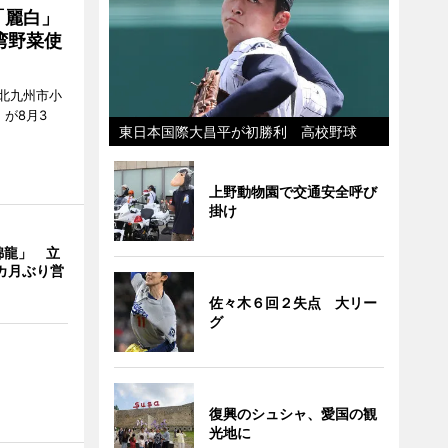
「麗白」
湾野菜使
北九州市小
7）が8月3
東日本国際大昌平が初勝利 高校野球
上野動物園で交通安全呼び
掛け
錦龍」 立
カ月ぶり営
佐々木６回２失点 大リー
グ
復興のシュシャ、愛国の観
光地に