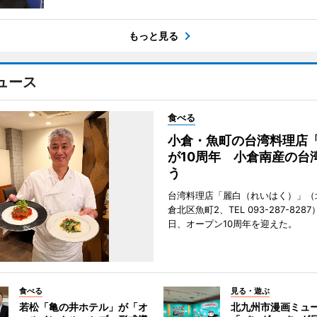
もっと見る
ュース
食べる
小倉・魚町の台湾料理店
が10周年 小倉南産の台
う
台湾料理店「麗白（れいはく）」（
倉北区魚町2、TEL 093-287-828
日、オープン10周年を迎えた。
食べる
見る・遊ぶ
若松「亀の井ホテル」が「オ
北九州市漫画ミュ