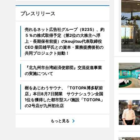
プレスリリース
売れるネット広告社グループ（9235）、約
５％の株式取得予定（第2位の大株主へ浮
上・長期保有前提）のkoujitsu代表取締役
CEO 柴田雄平氏との資本・業務提携後初の
共同プロジェクト始動！
『北九州市台湾経済使節団』交流促進事業
の実施について
樹をあじわうサウナ、「TOTOPA博多駅前
店」本日8月7日開業 サウナシュラン全国
1位を獲得した都市型スパ施設「TOTOPA」
の2号店が九州初出店
もっと見る