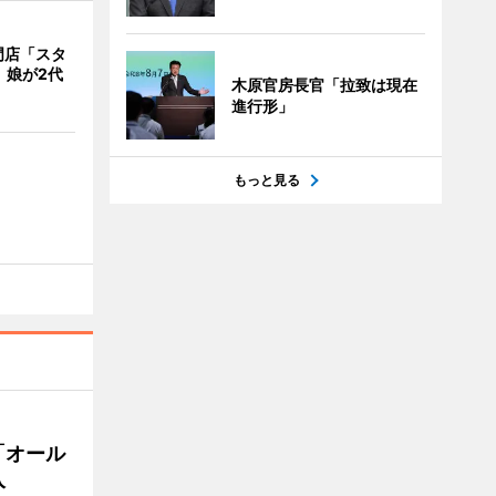
門店「スタ
、娘が2代
木原官房長官「拉致は現在
進行形」
もっと見る
「オール
入