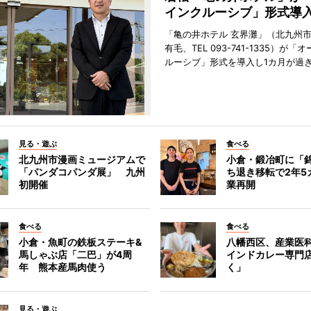
インクルーシブ」形式導
「亀の井ホテル 玄界灘」（北九州
有毛、TEL 093-741-1335）が「
ルーシブ」形式を導入し1カ月が過
見る・遊ぶ
食べる
北九州市漫画ミュージアムで
小倉・鍛冶町に「
「パンダコパンダ展」 九州
ち退き移転で2年5
初開催
業再開
食べる
食べる
小倉・魚町の鉄板ステーキ&
八幡西区、産業医
馬しゃぶ店「二巴」が4周
インドカレー専門
年 熊本産馬肉使う
く」
見る・遊ぶ