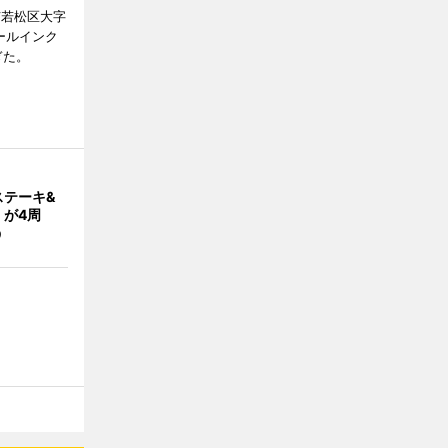
市若松区大字
オールインク
ぎた。
ステーキ&
」が4周
う