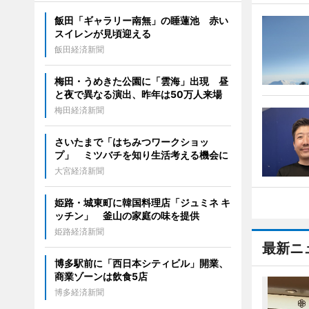
飯田「ギャラリー南無」の睡蓮池 赤い
スイレンが見頃迎える
飯田経済新聞
梅田・うめきた公園に「雲海」出現 昼
と夜で異なる演出、昨年は50万人来場
梅田経済新聞
さいたまで「はちみつワークショッ
プ」 ミツバチを知り生活考える機会に
大宮経済新聞
姫路・城東町に韓国料理店「ジュミネ キ
ッチン」 釜山の家庭の味を提供
姫路経済新聞
最新ニ
博多駅前に「西日本シティビル」開業、
商業ゾーンは飲食5店
博多経済新聞