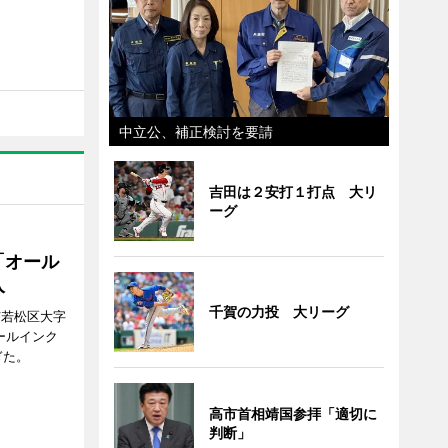
中立公、補正検討を要請
吉田は２安打１打点 大リ
ーグ
「オール
入
千賀の力投 大リーグ
市若松区大字
オールインク
ぎた。
高市首相靖国参拝「適切に
判断」