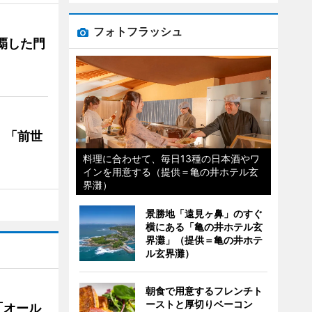
フォトフラッシュ
覇した門
 「前世
料理に合わせて、毎日13種の日本酒やワ
インを用意する（提供＝亀の井ホテル玄
界灘）
景勝地「遠見ヶ鼻」のすぐ
横にある「亀の井ホテル玄
界灘」（提供＝亀の井ホテ
ル玄界灘）
朝食で用意するフレンチト
ーストと厚切りベーコン
「オール