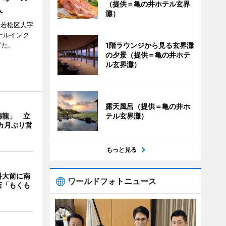
（提供＝亀の井ホテル玄界
入
灘）
市若松区大字
オールインク
ぎた。
1階ラウンジから見る玄界灘
の夕景（提供＝亀の井ホテ
ル玄界灘）
露天風呂（提供＝亀の井ホ
錦龍」 立
テル玄界灘）
カ月ぶり営
もっと見る
科大前に南
ワールドフォトニュース
店「もくも