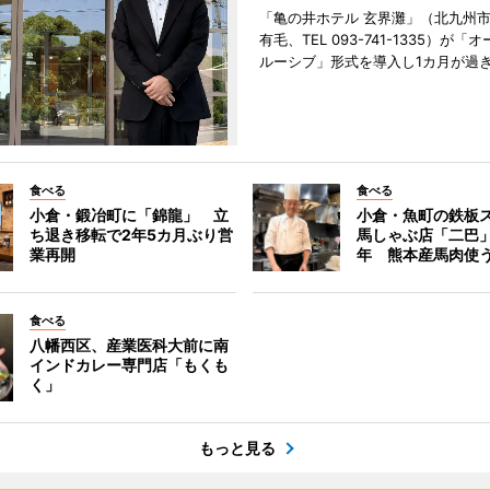
「亀の井ホテル 玄界灘」（北九州
有毛、TEL 093-741-1335）が「
ルーシブ」形式を導入し1カ月が過
食べる
食べる
小倉・鍛冶町に「錦龍」 立
小倉・魚町の鉄板
ち退き移転で2年5カ月ぶり営
馬しゃぶ店「二巴
業再開
年 熊本産馬肉使
食べる
八幡西区、産業医科大前に南
インドカレー専門店「もくも
く」
もっと見る