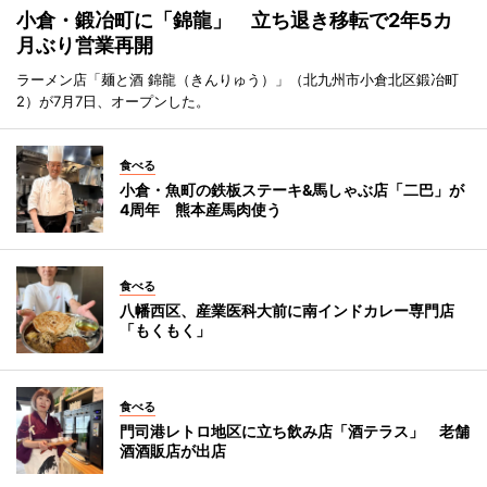
小倉・鍛冶町に「錦龍」 立ち退き移転で2年5カ
月ぶり営業再開
ラーメン店「麺と酒 錦龍（きんりゅう）」（北九州市小倉北区鍛冶町
2）が7月7日、オープンした。
食べる
小倉・魚町の鉄板ステーキ&馬しゃぶ店「二巴」が
4周年 熊本産馬肉使う
食べる
八幡西区、産業医科大前に南インドカレー専門店
「もくもく」
食べる
門司港レトロ地区に立ち飲み店「酒テラス」 老舗
酒酒販店が出店