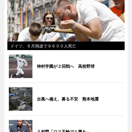
ドイツ、６月熱波で９６００人死亡
神村学園が２回戦へ 高校野球
台風へ備え、募る不安 熊本地震
八村塁「ロス五輪で１勝を」