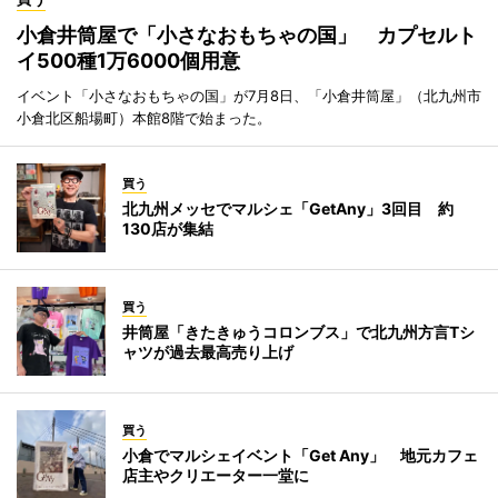
小倉井筒屋で「小さなおもちゃの国」 カプセルト
イ500種1万6000個用意
イベント「小さなおもちゃの国」が7月8日、「小倉井筒屋」（北九州市
小倉北区船場町）本館8階で始まった。
買う
北九州メッセでマルシェ「GetAny」3回目 約
130店が集結
買う
井筒屋「きたきゅうコロンブス」で北九州方言Tシ
ャツが過去最高売り上げ
買う
小倉でマルシェイベント「Get Any」 地元カフェ
店主やクリエーター一堂に