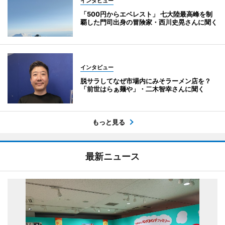
インタビュー
「500円からエベレスト」 七大陸最高峰を制
覇した門司出身の冒険家・西川史晃さんに聞く
インタビュー
脱サラしてなぜ市場内にみそラーメン店を？
「前世はらぁ麺や」・二木智幸さんに聞く
もっと見る
最新ニュース