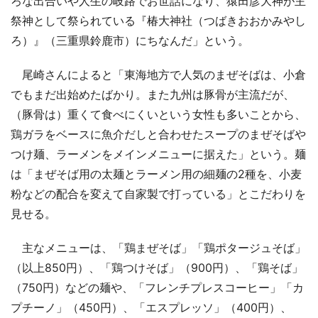
ろな出合いや人生の岐路でお世話になり、猿田彦大神が主
祭神として祭られている『椿大神社（つばきおおかみやし
ろ）』（三重県鈴鹿市）にちなんだ」という。
尾崎さんによると「東海地方で人気のまぜそばは、小倉
でもまだ出始めたばかり。また九州は豚骨が主流だが、
（豚骨は）重くて食べにくいという女性も多いことから、
鶏ガラをベースに魚介だしと合わせたスープのまぜそばや
つけ麺、ラーメンをメインメニューに据えた」という。麺
は「まぜそば用の太麺とラーメン用の細麺の2種を、小麦
粉などの配合を変えて自家製で打っている」とこだわりを
見せる。
主なメニューは、「鶏まぜそば」「鶏ポタージュそば」
（以上850円）、「鶏つけそば」（900円）、「鶏そば」
（750円）などの麺や、「フレンチプレスコーヒー」「カ
プチーノ」（450円）、「エスプレッソ」（400円）、