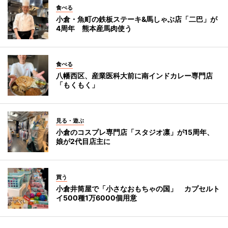
食べる
小倉・魚町の鉄板ステーキ&馬しゃぶ店「二巴」が
4周年 熊本産馬肉使う
食べる
八幡西区、産業医科大前に南インドカレー専門店
「もくもく」
見る・遊ぶ
小倉のコスプレ専門店「スタジオ凛」が15周年、
娘が2代目店主に
買う
小倉井筒屋で「小さなおもちゃの国」 カプセルト
イ500種1万6000個用意