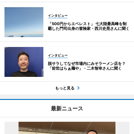
インタビュー
「500円からエベレスト」 七大陸最高峰を制
覇した門司出身の冒険家・西川史晃さんに聞く
インタビュー
脱サラしてなぜ市場内にみそラーメン店を？
「前世はらぁ麺や」・二木智幸さんに聞く
もっと見る
最新ニュース