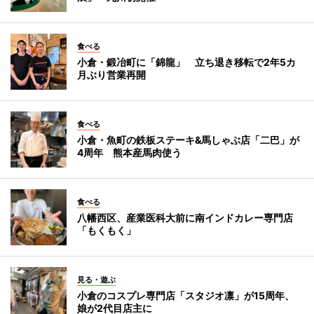
食べる
小倉・鍛冶町に「錦龍」 立ち退き移転で2年5カ
月ぶり営業再開
食べる
小倉・魚町の鉄板ステーキ&馬しゃぶ店「二巴」が
4周年 熊本産馬肉使う
食べる
八幡西区、産業医科大前に南インドカレー専門店
「もくもく」
見る・遊ぶ
小倉のコスプレ専門店「スタジオ凛」が15周年、
娘が2代目店主に