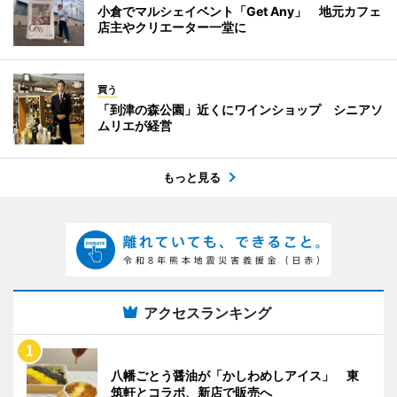
小倉でマルシェイベント「Get Any」 地元カフェ
店主やクリエーター一堂に
買う
「到津の森公園」近くにワインショップ シニアソ
ムリエが経営
もっと見る
アクセスランキング
八幡ごとう醤油が「かしわめしアイス」 東
筑軒とコラボ、新店で販売へ