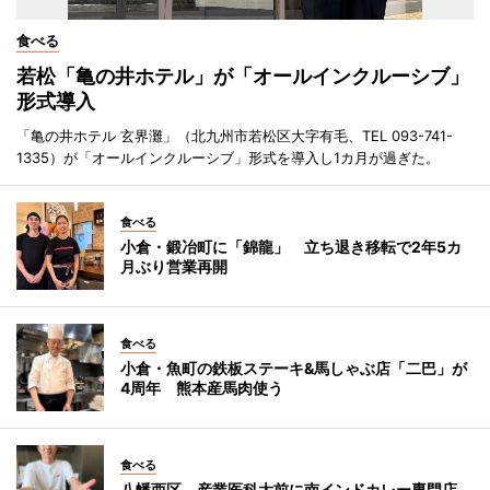
食べる
若松「亀の井ホテル」が「オールインクルーシブ」
形式導入
「亀の井ホテル 玄界灘」（北九州市若松区大字有毛、TEL 093-741-
1335）が「オールインクルーシブ」形式を導入し1カ月が過ぎた。
食べる
小倉・鍛冶町に「錦龍」 立ち退き移転で2年5カ
月ぶり営業再開
食べる
小倉・魚町の鉄板ステーキ&馬しゃぶ店「二巴」が
4周年 熊本産馬肉使う
食べる
八幡西区、産業医科大前に南インドカレー専門店