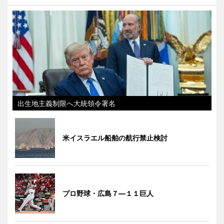
出生地主義制限へ大統領令署名
米イスラエル船舶の航行禁止検討
プロ野球・広島７―１１巨人