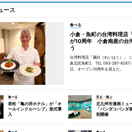
ュース
食べる
小倉・魚町の台湾料理店
が10周年 小倉南産の台
う
台湾料理店「麗白（れいはく）」（
倉北区魚町2、TEL 093-287-828
日、オープン10周年を迎えた。
食べる
見る・遊ぶ
若松「亀の井ホテル」が「オ
北九州市漫画ミュ
ールインクルーシブ」形式導
「パンダコパンダ
入
初開催