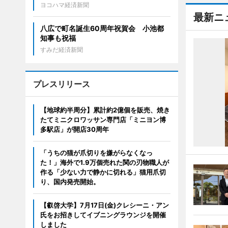
ヨコハマ経済新聞
最新ニ
八広で町名誕生60周年祝賀会 小池都
知事も祝福
すみだ経済新聞
プレスリリース
【地球約半周分】累計約2億個を販売、焼き
たてミニクロワッサン専門店「ミニヨン博
多駅店」が開店30周年
「うちの猫が爪切りを嫌がらなくなっ
た！」海外で1.9万個売れた関の刃物職人が
作る「少ない力で静かに切れる」猫用爪切
り、国内発売開始。
【叡啓大学】7月17日(金)クレシーニ・アン
氏をお招きしてイブニングラウンジを開催
しました