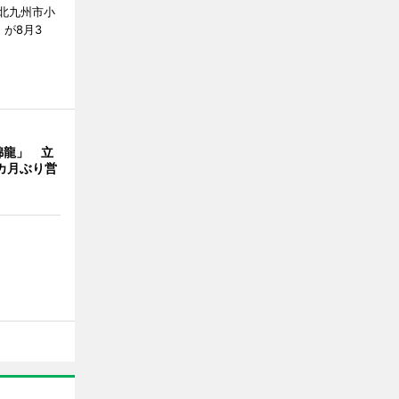
北九州市小
7）が8月3
錦龍」 立
カ月ぶり営