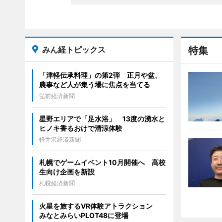
みん経トピックス
特集
「津軽伝承料理」の第2弾 正月や盆、
農事など人が集う場に焦点を当てる
弘前経済新聞
星野エリアで「足水浴」 13度の湧水と
ヒノキ香るおけで清涼体験
軽井沢経済新聞
札幌でゲームイベント10月開催へ 高校
生向け企画を新設
札幌経済新聞
火星を旅するVR体験アトラクション
みなとみらいPLOT48に登場