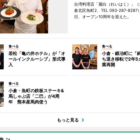
台湾料理店「麗白（れいはく）」（
倉北区魚町2、TEL 093-287-828
日、オープン10周年を迎えた。
食べる
食べる
若松「亀の井ホテル」が「オ
小倉・鍛冶町に「
ールインクルーシブ」形式導
ち退き移転で2年5
入
業再開
食べる
小倉・魚町の鉄板ステーキ&
馬しゃぶ店「二巴」が4周
年 熊本産馬肉使う
もっと見る