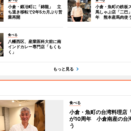
食べる
食べる
小倉・鍛冶町に「錦龍」 立
小倉・魚町の鉄板
ち退き移転で2年5カ月ぶり営
馬しゃぶ店「二巴
業再開
年 熊本産馬肉使
食べる
八幡西区、産業医科大前に南
インドカレー専門店「もくも
く」
もっと見る
食べる
小倉・魚町の台湾料理店
が10周年 小倉南産の台
う