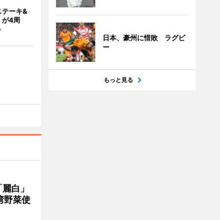
ステーキ&
」が4周
う
日本、豪州に惜敗 ラグビ
ー
もっと見る
「麗白」
湾野菜使