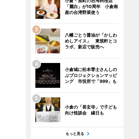
小倉・魚町の台湾料理店
「麗白」が10周年 小倉南
産の台湾野菜使う
八幡ごとう醤油が「かしわ
めしアイス」 東筑軒とコ
ラボ、新店で販売へ
小倉城に松本零士さんしの
ぶプロジェクションマッピ
ング 市役所で「999」も
小倉の「長玄寺」で子ども
向け怪談会 縁日も
もっと見る