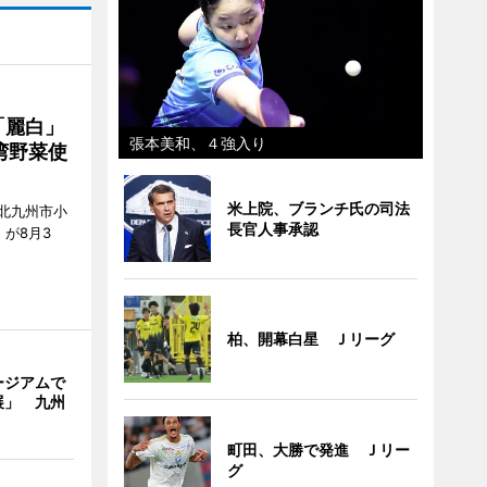
「麗白」
張本美和、４強入り
湾野菜使
米上院、ブランチ氏の司法
北九州市小
長官人事承認
7）が8月3
柏、開幕白星 Ｊリーグ
ージアムで
展」 九州
町田、大勝で発進 Ｊリー
グ