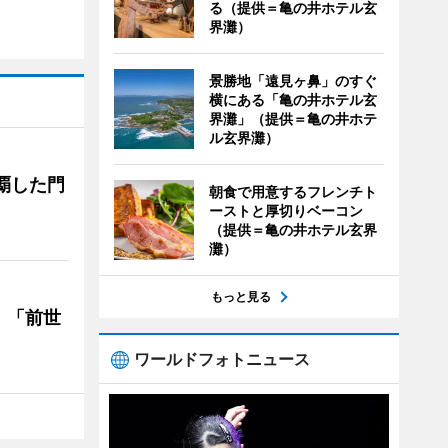
る（提供＝亀の井ホテル玄
界灘）
景勝地「遠見ヶ鼻」のすぐ
横にある「亀の井ホテル玄
界灘」（提供＝亀の井ホテ
ル玄界灘）
覇した門
朝食で用意するフレンチト
ーストと厚切りベーコン
（提供＝亀の井ホテル玄界
灘）
もっと見る
 「前世
ワールドフォトニュース