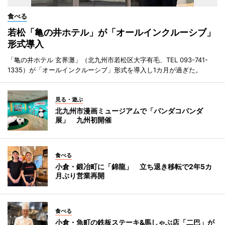
食べる
若松「亀の井ホテル」が「オールインクルーシブ」
形式導入
「亀の井ホテル 玄界灘」（北九州市若松区大字有毛、TEL 093-741-
1335）が「オールインクルーシブ」形式を導入し1カ月が過ぎた。
見る・遊ぶ
北九州市漫画ミュージアムで「パンダコパンダ
展」 九州初開催
食べる
小倉・鍛冶町に「錦龍」 立ち退き移転で2年5カ
月ぶり営業再開
食べる
小倉・魚町の鉄板ステーキ&馬しゃぶ店「二巴」が