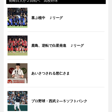
長崎日大が２回戦へ 高校野球
喜ぶ植中 Ｊリーグ
鹿島、逆転で白星発進 Ｊリーグ
あいさつされる悠仁さま
プロ野球・西武２―５ソフトバンク