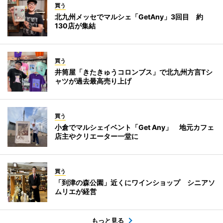
買う
北九州メッセでマルシェ「GetAny」3回目 約
130店が集結
買う
井筒屋「きたきゅうコロンブス」で北九州方言Tシ
ャツが過去最高売り上げ
買う
小倉でマルシェイベント「Get Any」 地元カフェ
店主やクリエーター一堂に
買う
「到津の森公園」近くにワインショップ シニアソ
ムリエが経営
もっと見る