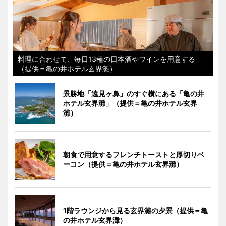
料理に合わせて、毎日13種の日本酒やワインを用意する
（提供＝亀の井ホテル玄界灘）
景勝地「遠見ヶ鼻」のすぐ横にある「亀の井
ホテル玄界灘」（提供＝亀の井ホテル玄界
灘）
朝食で用意するフレンチトーストと厚切りベ
ーコン（提供＝亀の井ホテル玄界灘）
1階ラウンジから見る玄界灘の夕景（提供＝亀
の井ホテル玄界灘）