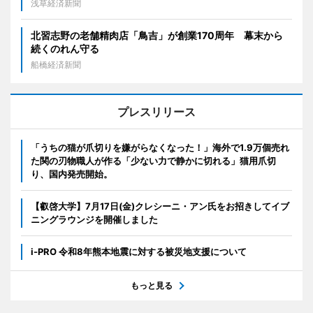
浅草経済新聞
北習志野の老舗精肉店「鳥吉」が創業170周年 幕末から
続くのれん守る
船橋経済新聞
プレスリリース
「うちの猫が爪切りを嫌がらなくなった！」海外で1.9万個売れ
た関の刃物職人が作る「少ない力で静かに切れる」猫用爪切
り、国内発売開始。
【叡啓大学】7月17日(金)クレシーニ・アン氏をお招きしてイブ
ニングラウンジを開催しました
i-PRO 令和8年熊本地震に対する被災地支援について
もっと見る