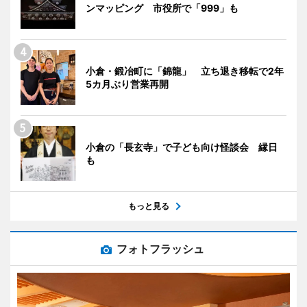
ンマッピング 市役所で「999」も
小倉・鍛冶町に「錦龍」 立ち退き移転で2年
5カ月ぶり営業再開
小倉の「長玄寺」で子ども向け怪談会 縁日
も
もっと見る
フォトフラッシュ